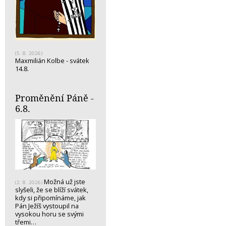
(5. 8. 2026)
Maxmilián Kolbe - svátek
14.8.
Proměnění Páně -
6.8.
Možná už jste
(2. 8. 2026)
slyšeli, že se blíží svátek,
kdy si připomínáme, jak
Pán Ježíš vystoupil na
vysokou horu se svými
třemi…