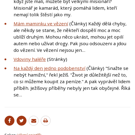
když jste malí, můžete být velkými misionáři?
Misionář je kamarád, který pomáhá lidem, kteří
nemají tolik štěstí jako my.
Mám maminku ve vězení
(Články) Každý dělá chyby,
ale někdy se stane, že někteří dospělí moc a moc
ublíží druhým. Mohou něco ukrást, mohou jet opilí
autem nebo užívat drogy. Pak jsou odsouzeni a jdou
do vězení. Ve vězení nejsou jen…
Vdoviny haléře
(Stránky)
Na každý den jedno podobenství
(Články) "Snažte se
nebýt hamižní," řekl Ježíš. "Život je důležitější než to,
co si můžeme koupit za peníze." A pak vyprávěl lidem
příběh. Ježíšovy příběhy nebyly jen tak obyčejné. Říká
se…
Sekce:
Věcný rejstřík