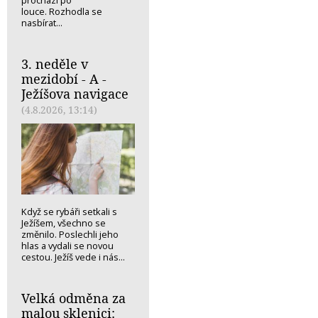
louce. Rozhodla se
nasbírat...
3. neděle v
mezidobí - A -
Ježíšova navigace
(4.8.2026, 13:14)
Když se rybáři setkali s
Ježíšem, všechno se
změnilo. Poslechli jeho
hlas a vydali se novou
cestou. Ježíš vede i nás...
Velká odměna za
malou sklenici: