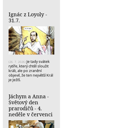
Ignác z Loyoly -
31.7.
Je tady svátek
(26. 7. 2026)
rytíře, který chtěl sloužit
králi, ale po zranění
objevil, že ten největší Král
je Ježíš.
Jáchym a Anna -
Světový den
prarodičů - 4.
neděle v červenci