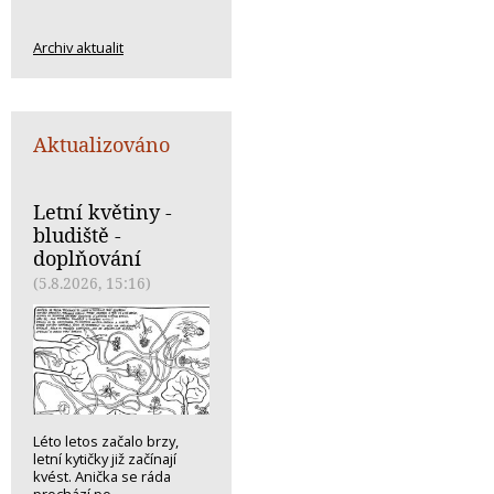
Archiv aktualit
Aktualizováno
Letní květiny -
bludiště -
doplňování
(5.8.2026, 15:16)
Léto letos začalo brzy,
letní kytičky již začínají
kvést. Anička se ráda
prochází po