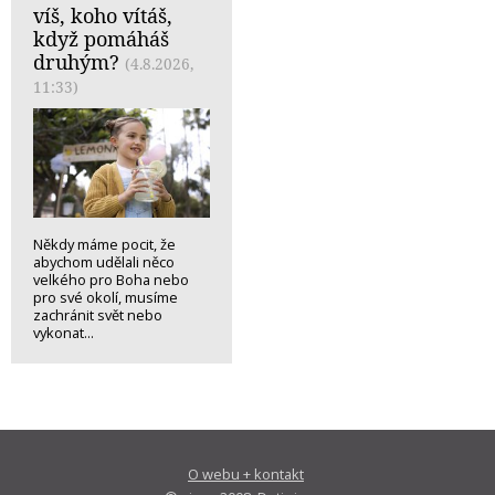
víš, koho vítáš,
když pomáháš
druhým?
(4.8.2026,
11:33)
Někdy máme pocit, že
abychom udělali něco
velkého pro Boha nebo
pro své okolí, musíme
zachránit svět nebo
vykonat...
O webu + kontakt