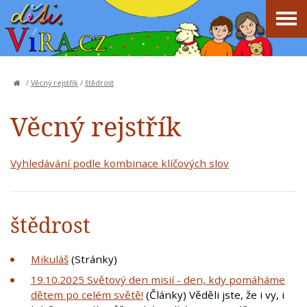
/
Věcný rejstřík
/
štědrost
Věcný rejstřík
Vyhledávání podle kombinace klíčových slov
štědrost
Mikuláš
(Stránky)
19.10.2025 Světový den misií - den, kdy pomáháme
dětem po celém světě!
(Články) Věděli jste, že i vy, i