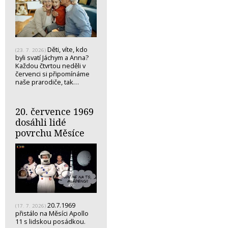
Děti, víte, kdo
(23. 7. 2026)
byli svatí Jáchym a Anna?
Každou čtvrtou neděli v
červenci si připomínáme
naše prarodiče, tak…
20. července 1969
dosáhli lidé
povrchu Měsíce
20.7.1969
(17. 7. 2026)
přistálo na Měsíci Apollo
11 s lidskou posádkou.