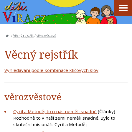
/
Věcný rejstřík
/
věrozvěstové
Věcný rejstřík
Vyhledávání podle kombinace klíčových slov
věrozvěstové
Cyril a Metoděj to u nás neměli snadné
(Články)
Rozhodně to v naší zemi neměli snadné. Bylo to
skuteční misionáři. Cyril a Metoděj.