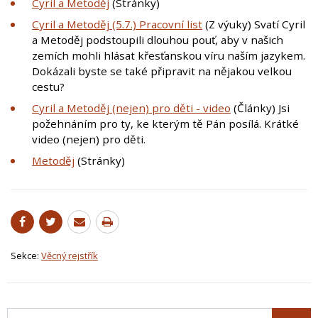
Cyril a Metoděj
(Stránky)
Cyril a Metoděj (5.7.) Pracovní list
(Z výuky) Svatí Cyril
a Metoděj podstoupili dlouhou pouť, aby v našich
zemích mohli hlásat křesťanskou víru naším jazykem.
Dokázali byste se také připravit na nějakou velkou
cestu?
Cyril a Metoděj (nejen) pro děti - video
(Články) Jsi
požehnáním pro ty, ke kterým tě Pán posílá. Krátké
video (nejen) pro děti.
Metoděj
(Stránky)
Sekce:
Věcný rejstřík