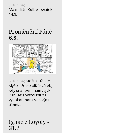
(5. 8. 2026)
Maxmilián Kolbe - svátek
14.8.
Proměnění Páně -
6.8.
Možná už jste
(2. 8. 2026)
slyšeli, že se blíží svátek,
kdy si připomínáme, jak
Pán Ježíš vystoupil na
vysokou horu se svými
třemi…
Ignác z Loyoly -
31.7.