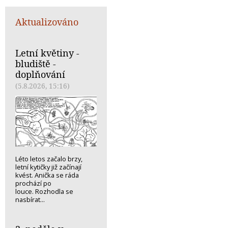
Aktualizováno
Letní květiny -
bludiště -
doplňování
(5.8.2026, 15:16)
Léto letos začalo brzy,
letní kytičky již začínají
kvést. Anička se ráda
prochází po
louce. Rozhodla se
nasbírat...