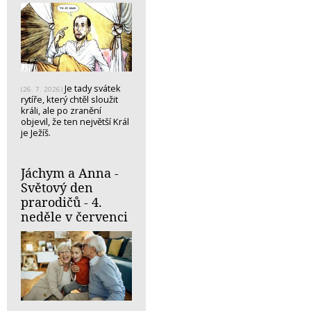
Je tady svátek
(26. 7. 2026)
rytíře, který chtěl sloužit
králi, ale po zranění
objevil, že ten největší Král
je Ježíš.
Jáchym a Anna -
Světový den
prarodičů - 4.
neděle v červenci