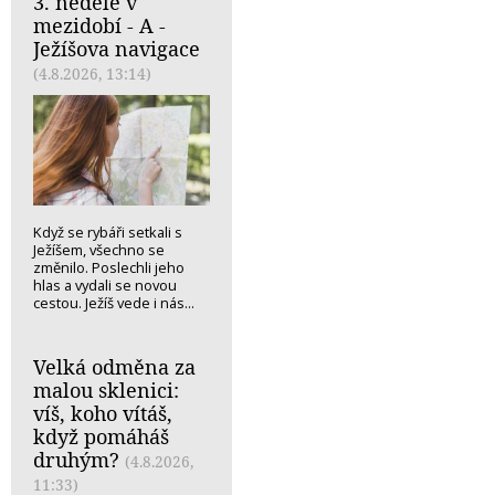
3. neděle v
mezidobí - A -
Ježíšova navigace
(4.8.2026, 13:14)
Když se rybáři setkali s
Ježíšem, všechno se
změnilo. Poslechli jeho
hlas a vydali se novou
cestou. Ježíš vede i nás...
Velká odměna za
malou sklenici:
víš, koho vítáš,
když pomáháš
druhým?
(4.8.2026,
11:33)