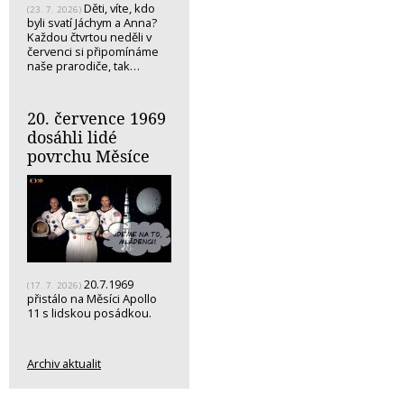
Děti, víte, kdo
(23. 7. 2026)
byli svatí Jáchym a Anna?
Každou čtvrtou neděli v
červenci si připomínáme
naše prarodiče, tak…
20. července 1969
dosáhli lidé
povrchu Měsíce
20.7.1969
(17. 7. 2026)
přistálo na Měsíci Apollo
11 s lidskou posádkou.
Archiv aktualit