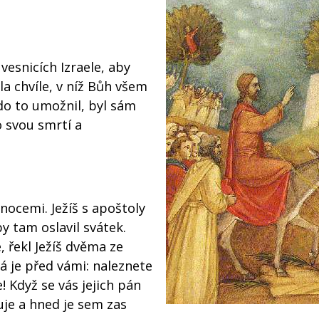
vesnicích Izraele, aby
a chvíle, v níž Bůh všem
 kdo to umožnil, byl sám
o svou smrtí a
onocemi. Ježíš s apoštoly
y tam oslavil svátek.
, řekl Ježíš dvěma ze
rá je před vámi: naleznete
! Když se vás jejich pán
uje a hned je sem zas