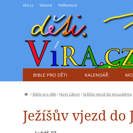
víra.cz
Vánoce
Velikonoce
BIBLE PRO DĚTI
KALENDÁŘ
MOJ
/
Bible pro děti
/
Nový zákon
/
Ježíšův vjezd do Jeruzaléma
Ježíšův vjezd do