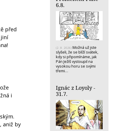
6.8.
ště před
jiní
nna!
Možná už jste
(2. 8. 2026)
slyšeli, že se blíží svátek,
kdy si připomínáme, jak
Pán Ježíš vystoupil na
vysokou horu se svými
třemi…
tože
Ignác z Loyoly -
31.7.
žná i
tským.
, aniž by