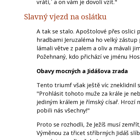
vrátí,` a on vám je dovolí vzít."
Slavný vjezd na oslátku
A tak se stalo. Apoštolové přes oslici př
hradbami Jeruzaléma ho velký zástup při
lámali větve z palem a oliv a mávali ji
Požehnaný, kdo přichází ve jménu Hospo
Obavy mocných a Jidášova zrada
Tento triumf však ještě víc zneklidnil sta
"Prohlásit tohoto muže za krále je neb
jediným králem je římský císař. Hrozí n
pobili nás všechny!"
Proto se rozhodli, že Ježíš musí zemřít
Výměnou za třicet stříbrných Jidáš slí