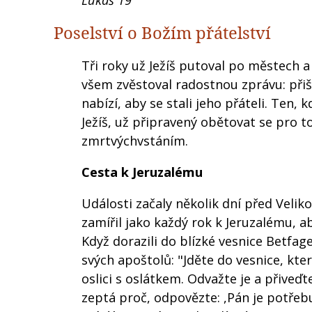
Lukáš 19
Poselství o Božím přátelství
Tři roky už Ježíš putoval po městech a 
všem zvěstoval radostnou zprávu: přišl
nabízí, aby se stali jeho přáteli. Ten,
Ježíš, už připravený obětovat se pro t
zmrtvýchvstáním.
Cesta k Jeruzalému
Události začaly několik dní před Velik
zamířil jako každý rok k Jeruzalému, ab
Když dorazili do blízké vesnice Betfage
svých apoštolů: "Jděte do vesnice, kte
oslici s oslátkem. Odvažte je a přiveďte
zeptá proč, odpovězte: ,Pán je potřeb