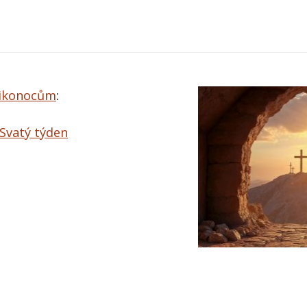
likonocům
:
 Svatý týden