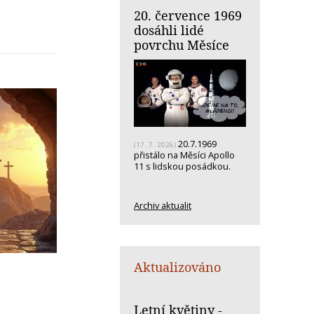
20. července 1969
dosáhli lidé
povrchu Měsíce
20.7.1969
(17. 7. 2026)
přistálo na Měsíci Apollo
11 s lidskou posádkou.
Archiv aktualit
Aktualizováno
Letní květiny -