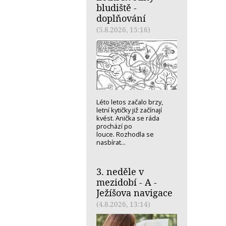
bludiště -
doplňování
(5.8.2026, 15:16)
Léto letos začalo brzy,
letní kytičky již začínají
kvést. Anička se ráda
prochází po
louce. Rozhodla se
nasbírat...
3. neděle v
mezidobí - A -
Ježíšova navigace
(4.8.2026, 13:14)