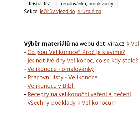
Kristus Král
omalovánka, omalovánky
Sekce:
Ježíšův vjezd do Jeruzaléma
Výběr materiálů
na webu deti.vira.cz k
Ve
-
Co jsou Velikonoce? Proč je slavíme?
-
Jednotlivé dny Velikonoc, co se kdy stalo?
-
Velikonoce - omalovánky
-
Pracovní listy - Velikonoce
-
Velikonoce v Bibli
-
Recepty na velikonoční vaření a pečení
-
Všechny podklady k Velikonocům