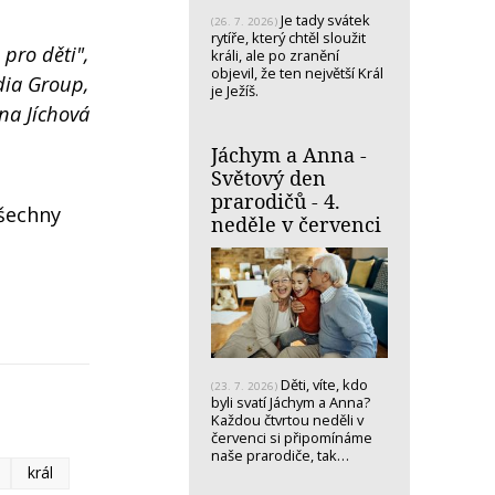
Je tady svátek
(26. 7. 2026)
rytíře, který chtěl sloužit
 pro děti",
králi, ale po zranění
objevil, že ten největší Král
dia Group,
je Ježíš.
ena Jíchová
Jáchym a Anna -
Světový den
prarodičů - 4.
Všechny
neděle v červenci
Děti, víte, kdo
(23. 7. 2026)
byli svatí Jáchym a Anna?
Každou čtvrtou neděli v
červenci si připomínáme
naše prarodiče, tak…
král