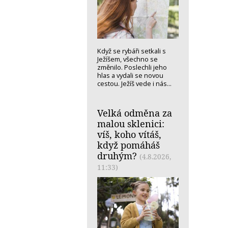
Když se rybáři setkali s
Ježíšem, všechno se
změnilo. Poslechli jeho
hlas a vydali se novou
cestou. Ježíš vede i nás...
Velká odměna za
malou sklenici:
víš, koho vítáš,
když pomáháš
druhým?
(4.8.2026,
11:33)