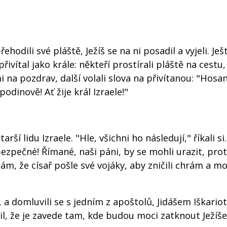
ehodili své pláště, Ježíš se na ni posadil a vyjeli. Je
vítal jako krále: někteří prostírali pláště na cestu, 
mi na pozdrav, další volali slova na přivítanou: "Hosa
dinově! Ať žije král Izraele!"
rší lidu Izraele. "Hle, všichni ho následují," říkali si.
ezpečné! Římané, naši páni, by se mohli urazit, pro
ám, že císař pošle své vojáky, aby zničili chrám a mo
, a domluvili se s jedním z apoštolů, Jidášem Iškario
bil, že je zavede tam, kde budou moci zatknout Ježíše