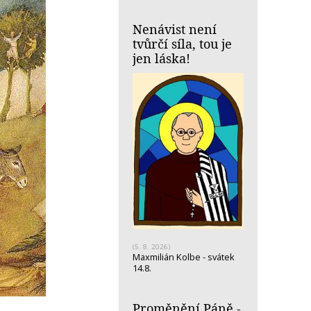
Nenávist není
tvůrčí síla, tou je
jen láska!
(5. 8. 2026)
Maxmilián Kolbe - svátek
14.8.
Proměnění Páně -