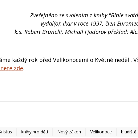
Zveřejněno se svolením z knihy "Bible svatá
vydal(o): Ikar v roce 1997, člen Eurome
k.s. Robert Brunelli, Michail Fjodorov překlad: Al
náme každý rok před Velikonocemi o Květné neděli. 
znete zde
.
Kristus
knihy pro děti
Nový zákon
Velikonoce
bludiště