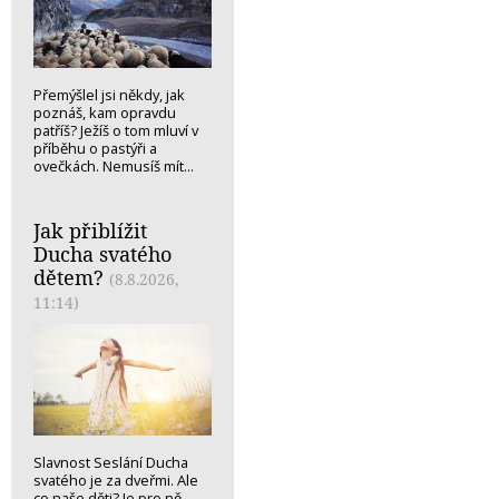
Přemýšlel jsi někdy, jak
poznáš, kam opravdu
patříš? Ježíš o tom mluví v
příběhu o pastýři a
ovečkách. Nemusíš mít...
Jak přiblížit
Ducha svatého
dětem?
(8.8.2026,
11:14)
Slavnost Seslání Ducha
svatého je za dveřmi. Ale
co naše děti? Je pro ně