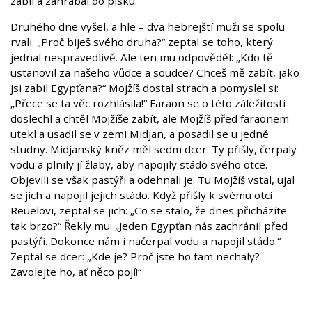
zabil a zahrabal do písku.
Druhého dne vyšel, a hle – dva hebrejští muži se spolu
rvali. „Proč biješ svého druha?“ zeptal se toho, který
jednal nespravedlivě. Ale ten mu odpověděl: „Kdo tě
ustanovil za našeho vůdce a soudce? Chceš mě zabít, jako
jsi zabil Egypťana?“ Mojžíš dostal strach a pomyslel si:
„Přece se ta věc rozhlásila!“ Faraon se o této záležitosti
doslechl a chtěl Mojžíše zabít, ale Mojžíš před faraonem
utekl a usadil se v zemi Midjan, a posadil se u jedné
studny. Midjanský kněz měl sedm dcer. Ty přišly, čerpaly
vodu a plnily jí žlaby, aby napojily stádo svého otce.
Objevili se však pastýři a odehnali je. Tu Mojžíš vstal, ujal
se jich a napojil jejich stádo. Když přišly k svému otci
Reuelovi, zeptal se jich: „Co se stalo, že dnes přicházíte
tak brzo?“ Řekly mu: „Jeden Egypťan nás zachránil před
pastýři. Dokonce nám i načerpal vodu a napojil stádo.“
Zeptal se dcer: „Kde je? Proč jste ho tam nechaly?
Zavolejte ho, ať něco pojí!“