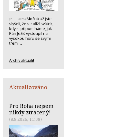
Možná už jste
(2. 8. 2026)
slyšeli, že se blíží svátek,
kdy si připomínáme, jak
Pán Ježíš vystoupil na
vysokou horu se svými
třemi…
Archiv aktualit
Aktualizováno
Pro Boha nejsem
nikdy ztracený!
(8.8.2026, 11:38)