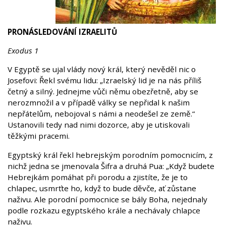
PRONÁSLEDOVÁNÍ IZRAELITŮ
Exodus 1
V Egyptě se ujal vlády nový král, který nevěděl nic o
Josefovi: Řekl svému lidu: „Izraelský lid je na nás příliš
četný a silný. Jednejme vůči němu obezřetně, aby se
nerozmnožil a v případě války se nepřidal k našim
nepřátelům, nebojoval s námi a neodešel ze země.“
Ustanovili tedy nad nimi dozorce, aby je utiskovali
těžkými pracemi.
Egyptský král řekl hebrejským porodním pomocnicím, z
nichž jedna se jmenovala Šifra a druhá Pua: „Když budete
Hebrejkám pomáhat při porodu a zjistíte, že je to
chlapec, usmrťte ho, když to bude děvče, ať zůstane
naživu. Ale porodní pomocnice se bály Boha, nejednaly
podle rozkazu egyptského krále a nechávaly chlapce
naživu.