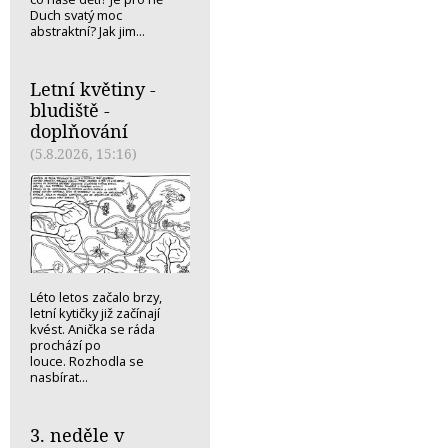
Duch svatý moc
abstraktní? Jak jim...
Letní květiny -
bludiště -
doplňování
(5.8.2026, 15:16)
Léto letos začalo brzy,
letní kytičky již začínají
kvést. Anička se ráda
prochází po
louce. Rozhodla se
nasbírat...
3. neděle v