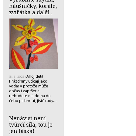
náušničky, korále,
zvířátka a další...
Ahoj děti!
(8. 8. 2026)
Prázdniny utíkají jako
voda! A protože může
občas i zapršet a
nebudete mít doma do
čeho píchnout, jistě rády…
Nenávist není
tvůrčí síla, tou je
jen láska!