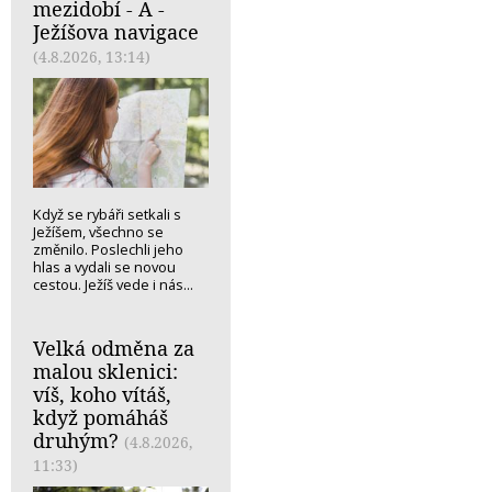
mezidobí - A -
Ježíšova navigace
(4.8.2026, 13:14)
Když se rybáři setkali s
Ježíšem, všechno se
změnilo. Poslechli jeho
hlas a vydali se novou
cestou. Ježíš vede i nás...
Velká odměna za
malou sklenici:
víš, koho vítáš,
když pomáháš
druhým?
(4.8.2026,
11:33)