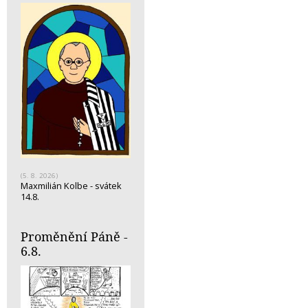
(5. 8. 2026)
Maxmilián Kolbe - svátek
14.8.
Proměnění Páně -
6.8.