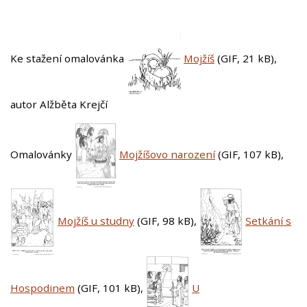
Ke stažení omalovánka
Mojžíš
(GIF, 21 kB)
,
autor Alžběta Krejčí
Omalovánky
Mojžíšovo narození
(GIF, 107 kB)
,
Mojžíš u studny
(GIF, 98 kB)
,
Setkání s
Hospodinem
(GIF, 101 kB)
,
U