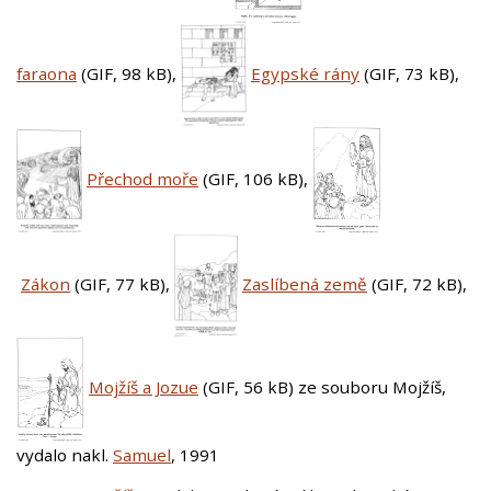
faraona
(GIF, 98 kB)
,
Egypské rány
(GIF, 73 kB)
,
Přechod moře
(GIF, 106 kB)
,
Zákon
(GIF, 77 kB)
,
Zaslíbená země
(GIF, 72 kB)
,
Mojžíš a Jozue
(GIF, 56 kB)
ze souboru Mojžíš,
vydalo nakl.
Samuel
, 1991