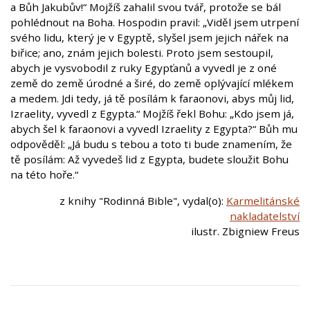
a Bůh Jakubův!“ Mojžíš zahalil svou tvář, protože se bál
pohlédnout na Boha. Hospodin pravil: „Viděl jsem utrpení
svého lidu, který je v Egyptě, slyšel jsem jejich nářek na
biřice; ano, znám jejich bolesti. Proto jsem sestoupil,
abych je vysvobodil z ruky Egypťanů a vyvedl je z oné
země do země úrodné a širé, do země oplývající mlékem
a medem. Jdi tedy, já tě posílám k faraonovi, abys můj lid,
Izraelity, vyvedl z Egypta.“ Mojžíš řekl Bohu: „Kdo jsem já,
abych šel k faraonovi a vyvedl Izraelity z Egypta?“ Bůh mu
odpověděl: „Já budu s tebou a toto ti bude znamením, že
tě posílám: Až vyvedeš lid z Egypta, budete sloužit Bohu
na této hoře.“
z knihy "Rodinná Bible", vydal(o):
Karmelitánské
nakladatelství
ilustr. Zbigniew Freus