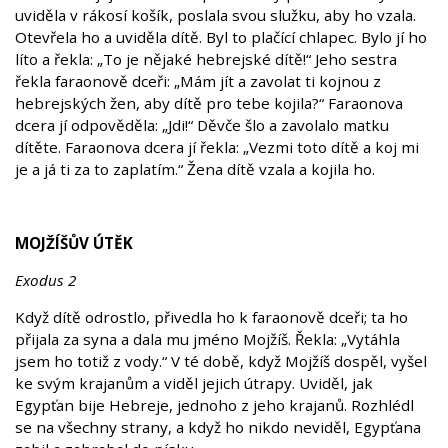
uviděla v rákosí košík, poslala svou služku, aby ho vzala.
Otevřela ho a uviděla dítě. Byl to plačící chlapec. Bylo jí ho
líto a řekla: „To je nějaké hebrejské dítě!“ Jeho sestra
řekla faraonově dceři: „Mám jít a zavolat ti kojnou z
hebrejských žen, aby dítě pro tebe kojila?“ Faraonova
dcera jí odpověděla: „Jdi!“ Děvče šlo a zavolalo matku
dítěte. Faraonova dcera jí řekla: „Vezmi toto dítě a koj mi
je a já ti za to zaplatím.“ Žena dítě vzala a kojila ho.
MOJŽÍŠŮV ÚTĚK
Exodus 2
Když dítě odrostlo, přivedla ho k faraonově dceři; ta ho
přijala za syna a dala mu jméno Mojžíš. Řekla: „Vytáhla
jsem ho totiž z vody.“ V té době, když Mojžíš dospěl, vyšel
ke svým krajanům a viděl jejich útrapy. Uviděl, jak
Egypťan bije Hebreje, jednoho z jeho krajanů. Rozhlédl
se na všechny strany, a když ho nikdo neviděl, Egypťana