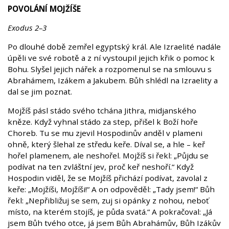
POVOLÁNÍ MOJŽÍŠE
Exodus 2–3
Po dlouhé době zemřel egyptský král. Ale Izraelité nadále
úpěli ve své robotě a z ní vystoupil jejich křik o pomoc k
Bohu. Slyšel jejich nářek a rozpomenul se na smlouvu s
Abrahámem, Izákem a Jakubem. Bůh shlédl na Izraelity a
dal se jim poznat.
Mojžíš pásl stádo svého tchána Jithra, midjanského
kněze. Když vyhnal stádo za step, přišel k Boží hoře
Choreb. Tu se mu zjevil Hospodinův anděl v plameni
ohně, který šlehal ze středu keře. Díval se, a hle – keř
hořel plamenem, ale neshořel. Mojžíš si řekl: „Půjdu se
podívat na ten zvláštní jev, proč keř neshoří.“ Když
Hospodin viděl, že se Mojžíš přichází podívat, zavolal z
keře: „Mojžíši, Mojžíši!“ A on odpověděl: „Tady jsem!“ Bůh
řekl: „Nepřibližuj se sem, zuj si opánky z nohou, neboť
místo, na kterém stojíš, je půda svatá.“ A pokračoval: „Já
jsem Bůh tvého otce, já jsem Bůh Abrahámův, Bůh Izákův