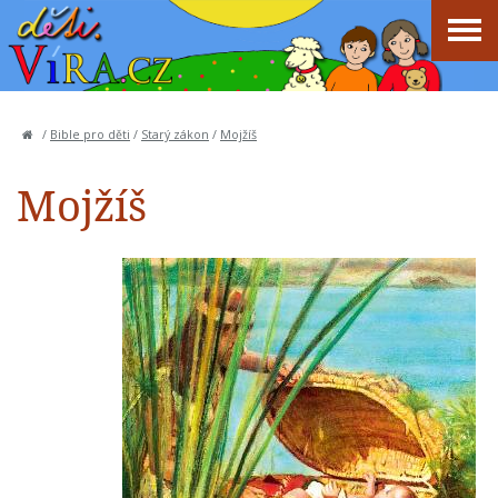
/
Bible pro děti
/
Starý zákon
/
Mojžíš
Mojžíš