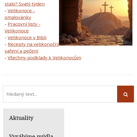
stalo? Svatý týden
-
Velikonoce -
omalovánky
-
Pracovní listy -
Velikonoce
-
Velikonoce v Bibli
-
Recepty na velikonoční
vaření a pečení
-
Všechny podklady k Velikonocům
Aktuality
Vyrábíme mýdla,