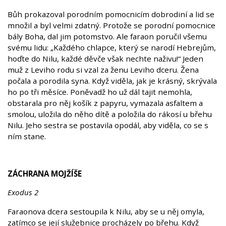
Bůh prokazoval porodním pomocnicím dobrodiní a lid se
množil a byl velmi zdatný. Protože se porodní pomocnice
bály Boha, dal jim potomstvo. Ale faraon poručil všemu
svému lidu: „Každého chlapce, který se narodí Hebrejům,
hoďte do Nilu, každé děvče však nechte naživu!“ Jeden
muž z Leviho rodu si vzal za ženu Leviho dceru. Žena
počala a porodila syna. Když viděla, jak je krásný, skrývala
ho po tři měsíce. Poněvadž ho už dál tajit nemohla,
obstarala pro něj košík z papyru, vymazala asfaltem a
smolou, uložila do něho dítě a položila do rákosí u břehu
Nilu. Jeho sestra se postavila opodál, aby viděla, co se s
ním stane.
ZÁCHRANA MOJŽÍŠE
Exodus 2
Faraonova dcera sestoupila k Nilu, aby se u něj omyla,
zatímco se její služebnice procházely po břehu. Když