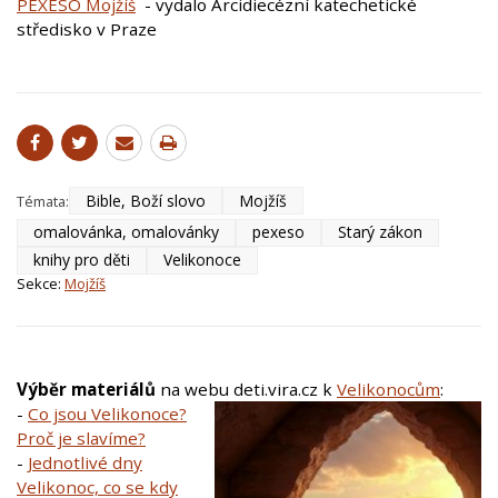
PEXESO Mojžíš
- vydalo Arcidiecézní katechetické
středisko v Praze
Bible, Boží slovo
Mojžíš
Témata:
omalovánka, omalovánky
pexeso
Starý zákon
knihy pro děti
Velikonoce
Sekce:
Mojžíš
Výběr materiálů
na webu deti.vira.cz k
Velikonocům
:
-
Co jsou Velikonoce?
Proč je slavíme?
-
Jednotlivé dny
Velikonoc, co se kdy