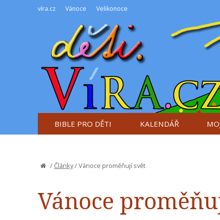
víra.cz
Vánoce
Velikonoce
BIBLE PRO DĚTI
KALENDÁŘ
MOJ
/
Články
/
Vánoce proměňují svět
Vánoce proměňuj