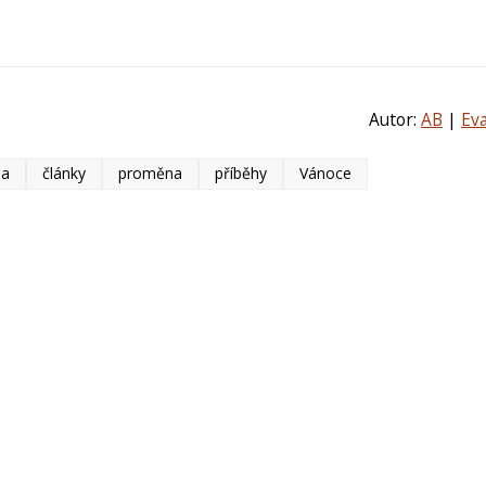
Autor:
AB
|
Ev
ha
články
proměna
příběhy
Vánoce