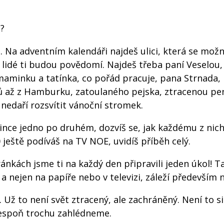
t?
 Na adventním kalendáři najdeš ulici, která se mož
 lidé ti budou povědomí. Najdeš třeba paní Veselou, 
 maminku a tatínka, co pořád pracuje, pana Strnada,
ů až z Hamburku, zatoulaného pejska, ztracenou p
nedaří rozsvítit vánoční stromek.
ince jedno po druhém, dozvíš se, jak každému z nic
 ještě podíváš na TV NOE, uvidíš příběh celý.
ránkách jsme ti na každý den připravili jeden úkol! Ta
 nejen na papíře nebo v televizi, záleží především 
ž to není svět ztracený, ale zachráněný. Není to si
lespoň trochu zahlédneme.