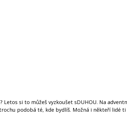
ět? Letos si to můžeš vyzkoušet sDUHOU. Na advent
 trochu podobá té, kde bydlíš. Možná i někteří lidé t