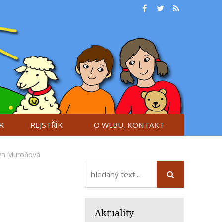
R
REJSTŘÍK
O WEBU, KONTAKT
va Muroňová
Aktuality