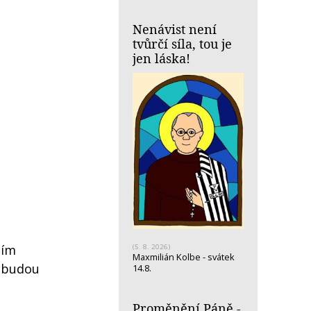
Nenávist není
tvůrčí síla, tou je
jen láska!
ním
(5. 8. 2026)
Maxmilián Kolbe - svátek
i budou
14.8.
Proměnění Páně -