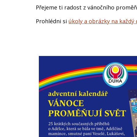
Přejeme ti radost z vánočního proměň
Prohlédni si
úkoly a obrázky na každý