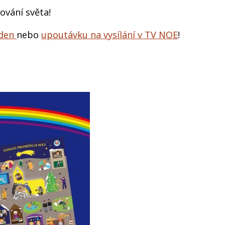
ování světa!
 den
nebo
upoutávku na vysílání v TV NOE
!