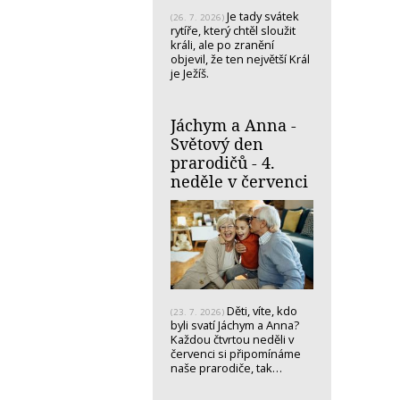
Je tady svátek
(26. 7. 2026)
rytíře, který chtěl sloužit
králi, ale po zranění
objevil, že ten největší Král
je Ježíš.
Jáchym a Anna -
Světový den
prarodičů - 4.
neděle v červenci
Děti, víte, kdo
(23. 7. 2026)
byli svatí Jáchym a Anna?
Každou čtvrtou neděli v
červenci si připomínáme
naše prarodiče, tak…