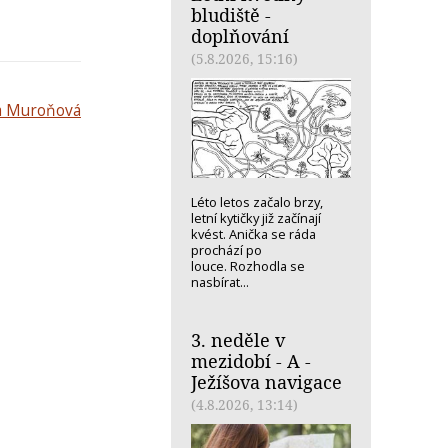
bludiště -
doplňování
(5.8.2026, 15:16)
a Muroňová
Léto letos začalo brzy,
letní kytičky již začínají
kvést. Anička se ráda
prochází po
louce. Rozhodla se
nasbírat...
3. neděle v
mezidobí - A -
Ježíšova navigace
(4.8.2026, 13:14)