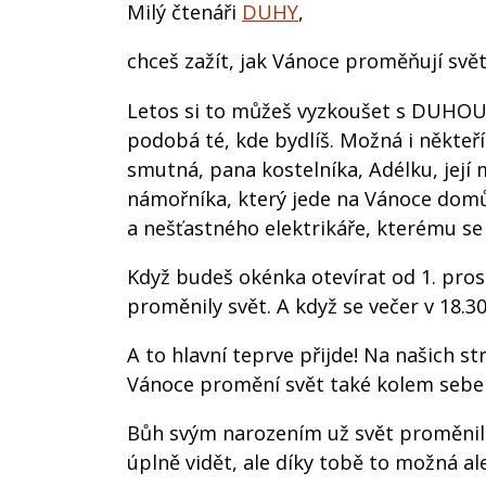
Milý čtenáři
DUHY
,
chceš zažít, jak Vánoce proměňují svě
Letos si to můžeš vyzkoušet s DUHOU.
podobá té, kde bydlíš. Možná i někteří
smutná, pana kostelníka, Adélku, její
námořníka, který jede na Vánoce dom
a nešťastného elektrikáře, kterému se 
Když budeš okénka otevírat od 1. pros
proměnily svět. A když se večer v 18.30
A to hlavní teprve přijde! Na našich st
Vánoce promění svět také kolem sebe a
Bůh svým narozením už svět proměnil. U
úplně vidět, ale díky tobě to možná a