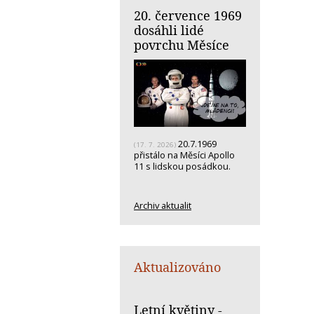
20. července 1969
dosáhli lidé
povrchu Měsíce
20.7.1969
(17. 7. 2026)
přistálo na Měsíci Apollo
11 s lidskou posádkou.
Archiv aktualit
Aktualizováno
Letní květiny -