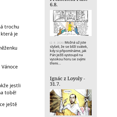
6.8.
ná trochu
která je
Možná už jste
(2. 8. 2026)
slyšeli, že se blíží svátek,
eněženku
kdy si připomínáme, jak
Pán Ježíš vystoupil na
vysokou horu se svými
třemi…
h Vánoce
Ignác z Loyoly -
31.7.
kže jestli
na tobě!
ce ještě