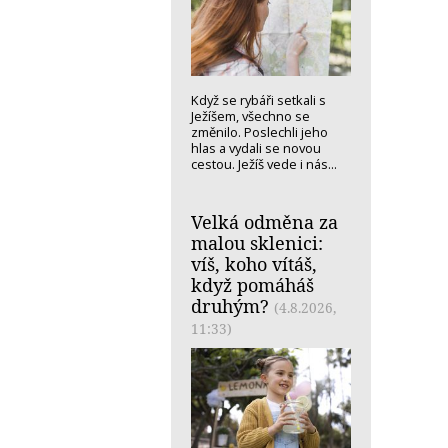
Když se rybáři setkali s
Ježíšem, všechno se
změnilo. Poslechli jeho
hlas a vydali se novou
cestou. Ježíš vede i nás...
Velká odměna za
malou sklenici:
víš, koho vítáš,
když pomáháš
druhým?
(4.8.2026,
11:33)