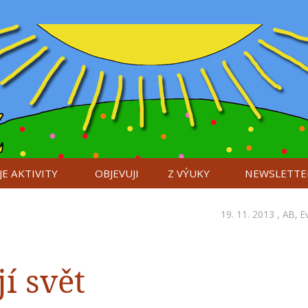
E AKTIVITY
OBJEVUJI
Z VÝUKY
NEWSLETTE
19. 11. 2013 ,
AB
,
E
í svět