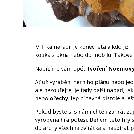
Milí kamarádi, je konec léta a kdo ji
kouká z okna nebo do mobilu. Takové
Nabízíme vám opět
tvoření Noemovy
Ať už vyrábění herního plánu nebo jedn
ale nezoufejte, je tady další nápad, ja
nebo
ořechy
, lepící tavná pistole a 
Pokud byste si s námi chtěli zahrát z
vyrobená hra potěší. Během této hry 
do archy všechna zvířátka a nasbírat pr