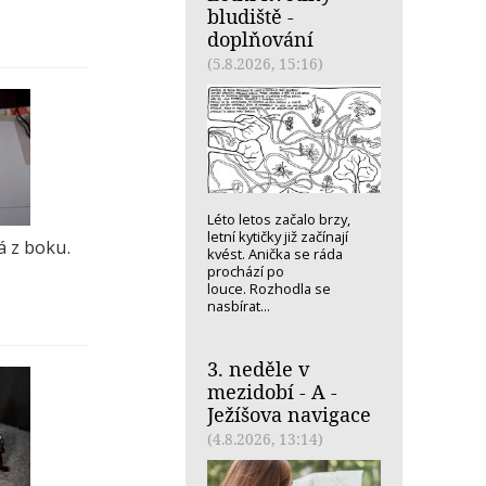
bludiště -
doplňování
(5.8.2026, 15:16)
Léto letos začalo brzy,
letní kytičky již začínají
á z boku.
kvést. Anička se ráda
prochází po
louce. Rozhodla se
nasbírat...
3. neděle v
mezidobí - A -
Ježíšova navigace
(4.8.2026, 13:14)