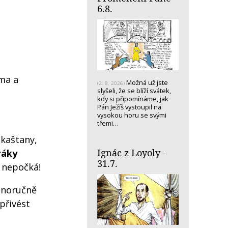
6.8.
oma a
Možná už jste
(2. 8. 2026)
slyšeli, že se blíží svátek,
kdy si připomínáme, jak
Pán Ježíš vystoupil na
vysokou horu se svými
třemi…
 kaštany,
Ignác z Loyoly -
ráky
31.7.
a nepočká!
stnoručně
přivést