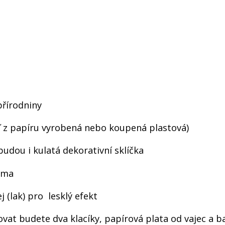
přírodniny
uď z papíru vyrobená nebo koupená plastová)
budou i kulatá dekorativní sklíčka
doma
j (lak) pro lesklý efekt
bovat budete dva klacíky, papírová plata od vajec a b