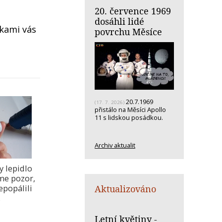
20. července 1969
dosáhli lidé
tkami vás
povrchu Měsíce
20.7.1969
(17. 7. 2026)
přistálo na Měsíci Apollo
11 s lidskou posádkou.
Archiv aktualit
y lepidlo
me pozor,
epopálili
Aktualizováno
.
Letní květiny -