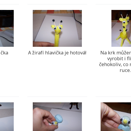
ička
A žirafí hlavička je hotová!
Na krk můžem
vyrobit i fl
čehokoliv, c
ruce.