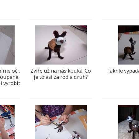
píme oči.
Zvíře už na nás kouká. Co
Takhle vypad
oupené,
je to asi za rod a druh?
 vyrobit