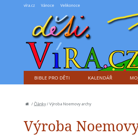
víra.cz
Vánoce
Velikonoce
BIBLE PRO DĚTI
KALENDÁŘ
MOJ
/
Články
/
Výroba Noemovy archy
Výroba Noemovy