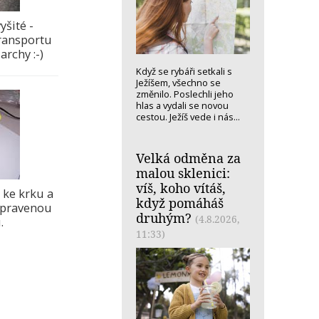
yšité -
transportu
rchy :-)
Když se rybáři setkali s
Ježíšem, všechno se
změnilo. Poslechli jeho
hlas a vydali se novou
cestou. Ježíš vede i nás...
Velká odměna za
malou sklenici:
víš, koho vítáš,
 ke krku a
když pomáháš
pravenou
druhým?
(4.8.2026,
.
11:33)