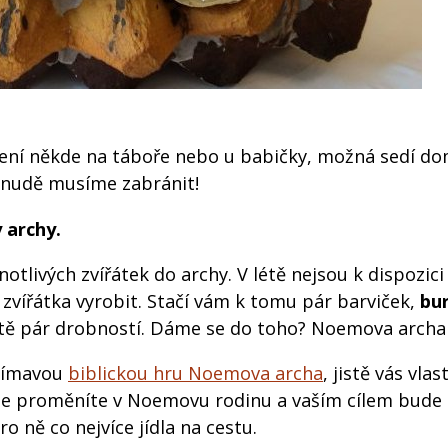
ž není někde na táboře nebo u babičky, možná sedí d
 nudě musíme zabránit!
 archy.
otlivých zvířátek do archy. V létě nejsou k dispozici
k zvířátka vyrobit. Stačí vám k tomu pár barviček,
bu
ještě pár drobností. Dáme se do toho? Noemova arch
ajímavou
biblickou hru Noemova archa
, jistě vás vla
se proměníte v Noemovu rodinu a vaším cílem bude 
o ně co nejvíce jídla na cestu.