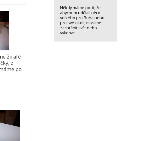
Někdy máme pocit, že
abychom udělali něco
velkého pro Boha nebo
pro své okolí, musíme
zachránit svět nebo
vykonat...
e žirafě
íčky, z
o máme po