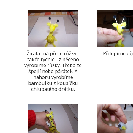
Žirafa má přece růžky -
Přilepíme oč
takže rychle - z něčeho
vyrobíme růžky. Třeba ze
špejlí nebo párátek. A
nahoru vyrobíme
bambulku z kousíčku
chlupatého drátku.