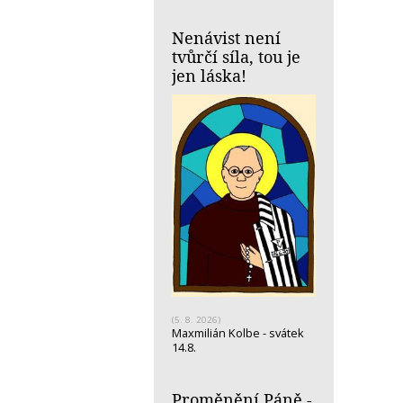
Nenávist není
tvůrčí síla, tou je
jen láska!
(5. 8. 2026)
Maxmilián Kolbe - svátek
14.8.
Proměnění Páně -