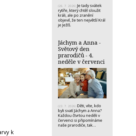
Je tady svátek
(26. 7. 2026)
rytíře, který chtěl sloužit
králi, ale po zranění
objevil, že ten největší Král
je Ježíš.
Jáchym a Anna -
Světový den
prarodičů - 4.
neděle v červenci
Děti, víte, kdo
(23. 7. 2026)
byli svatí Jáchym a Anna?
Každou čtvrtou neděli v
červenci si připomínáme
naše prarodiče, tak…
arvy k