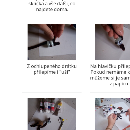
sklíčka a vše další, co
najdete doma.
Z ochlupeného drátku
Na hlavičku přile
přilepíme i "uši"
Pokud nemáme k
můžeme si je sami
z papíru.