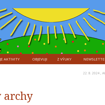
E AKTIVITY
OBJEVUJI
Z VÝUKY
NEWSLETTE
22. 8. 2024 ,
A
 archy