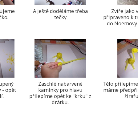
lujeme
A ještě doděláme třeba
Zvíře jako v
čko.
tečky
připraveno k 
do Noemovy a
lupený
Zaschlé nabarvené
Tělo přilepíme
 - opět
kamínky pro hlavu
máme předpři
í.
přilepíme opět ke "krku" z
žirafu
drátku.