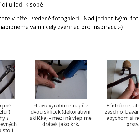
 dílů lodi k sobě
ete v níže uvedené fotogalerii. Nad jednotlivými fo
ídneme vám i celý zvěřinec pro inspiraci. :-)
 jiné
Hlavu vyrobíme např. z
Přidržíme, ab
ělu")
dvou sklíček (dekorativní
zaschlo. Dává
hy z
sklíčka) - mezi ně vlepíme
abychom si n
revných
drátek jako krk.
prsty
istolí.