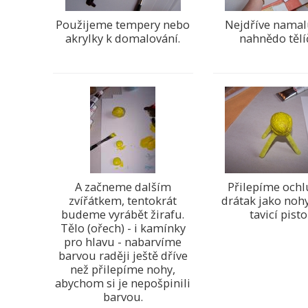
Použijeme tempery nebo
Nejdříve nama
akrylky k domalování.
nahnědo tělí
A začneme dalším
Přilepíme och
zvířátkem, tentokrát
drátak jako nohy
budeme vyrábět žirafu.
tavicí pistol
Tělo (ořech) - i kamínky
pro hlavu - nabarvíme
barvou raději ještě dříve
než přilepíme nohy,
abychom si je nepošpinili
barvou.