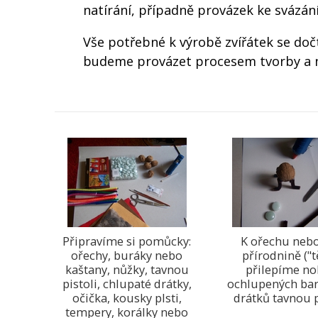
natírání, případně provázek ke svázání
Vše potřebné k výrobě zvířátek se dočt
budeme provázet procesem tvorby a nab
Připravíme si pomůcky:
K ořechu nebo
ořechy, buráky nebo
přírodnině ("t
kaštany, nůžky, tavnou
přilepíme no
pistoli, chlupaté drátky,
ochlupených ba
očička, kousky plsti,
drátků tavnou p
tempery, korálky nebo