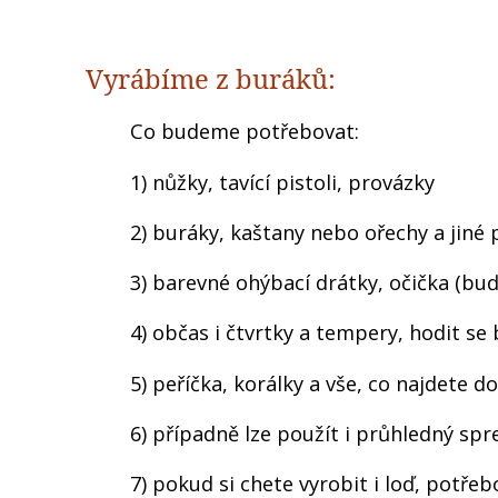
Vyrábíme z buráků:
Co budeme potřebovat:
1) nůžky, tavící pistoli, provázky
2) buráky, kaštany nebo ořechy a jiné 
3) barevné ohýbací drátky, očička (b
4) občas i čtvrtky a tempery, hodit se 
5) peříčka, korálky a vše, co najdete 
6) případně lze použít i průhledný spre
7) pokud si chete vyrobit i loď, potře