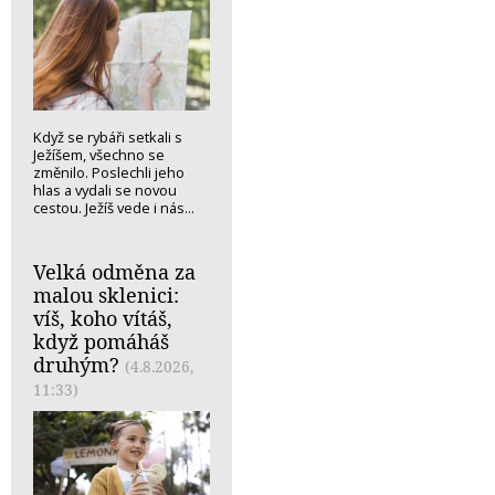
Když se rybáři setkali s
Ježíšem, všechno se
změnilo. Poslechli jeho
hlas a vydali se novou
cestou. Ježíš vede i nás...
Velká odměna za
malou sklenici:
víš, koho vítáš,
když pomáháš
druhým?
(4.8.2026,
11:33)