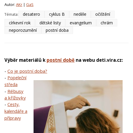
Autor:
AKr
|
GaS
desatero
cyklus B
neděle
očištění
Témata:
církevní rok
dětské listy
evangelium
chrám
neporozumění
postní doba
Výběr materiálů k
postní době
na webu deti.vira.cz:
-
Co je postní doba?
-
Popeleční
středa
-
Rébusy
a křížovky
-
Cesty,
kalendáře a
přípravy