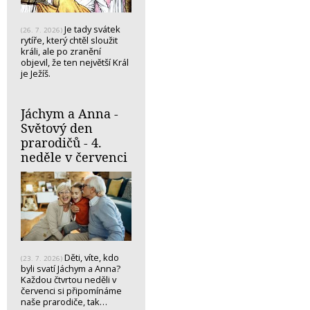
Je tady svátek
(26. 7. 2026)
rytíře, který chtěl sloužit
králi, ale po zranění
objevil, že ten největší Král
je Ježíš.
Jáchym a Anna -
Světový den
prarodičů - 4.
neděle v červenci
Děti, víte, kdo
(23. 7. 2026)
byli svatí Jáchym a Anna?
Každou čtvrtou neděli v
červenci si připomínáme
naše prarodiče, tak…