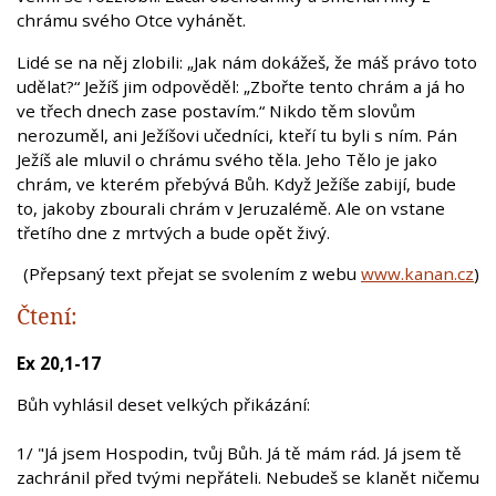
chrámu svého Otce vyhánět.
Lidé se na něj zlobili: „Jak nám dokážeš, že máš právo toto
udělat?“ Ježíš jim odpověděl: „Zbořte tento chrám a já ho
ve třech dnech zase postavím.“ Nikdo těm slovům
nerozuměl, ani Ježíšovi učedníci, kteří tu byli s ním. Pán
Ježíš ale mluvil o chrámu svého těla. Jeho Tělo je jako
chrám, ve kterém přebývá Bůh. Když Ježíše zabijí, bude
to, jakoby zbourali chrám v Jeruzalémě. Ale on vstane
třetího dne z mrtvých a bude opět živý.
(Přepsaný text přejat se svolením z webu
www.kanan.cz
)
Čtení:
Ex 20,1-17
Bůh vyhlásil deset velkých přikázání:
1/ "Já jsem Hospodin, tvůj Bůh. Já tě mám rád. Já jsem tě
zachránil před tvými nepřáteli. Nebudeš se klanět ničemu