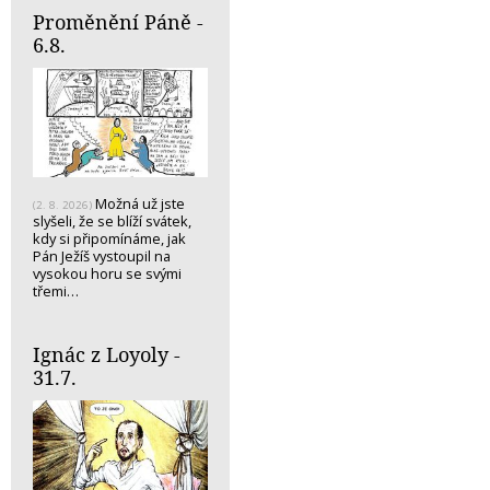
Proměnění Páně -
6.8.
Možná už jste
(2. 8. 2026)
slyšeli, že se blíží svátek,
kdy si připomínáme, jak
Pán Ježíš vystoupil na
vysokou horu se svými
třemi…
Ignác z Loyoly -
31.7.