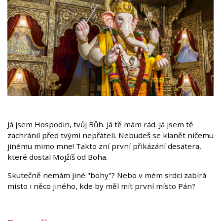
Já jsem Hospodin, tvůj Bůh. Já tě mám rád. Já jsem tě
zachránil před tvými nepřáteli. Nebudeš se klanět ničemu
jinému mimo mne! Takto zní první přikázání desatera,
které dostal Mojžíš od Boha.
Skutečně nemám jiné "bohy"? Nebo v mém srdci zabírá
místo i něco jiného, kde by měl mít první místo Pán?