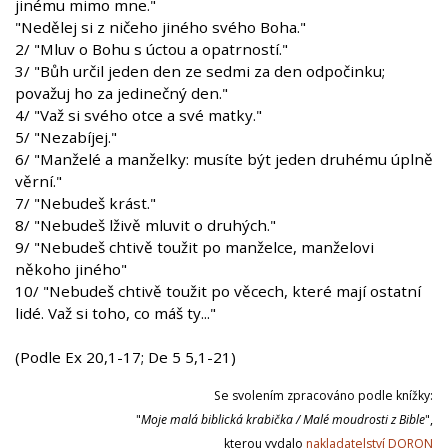
jinému mimo mne."
"Nedělej si z ničeho jiného svého Boha."
2/ "Mluv o Bohu s úctou a opatrností."
3/ "Bůh určil jeden den ze sedmi za den odpočinku;
považuj ho za jedinečný den."
4/ "Važ si svého otce a své matky."
5/ "Nezabíjej."
6/ "Manželé a manželky: musíte být jeden druhému úplně
věrní."
7/ "Nebudeš krást."
8/ "Nebudeš lživě mluvit o druhých."
9/ "Nebudeš chtivě toužit po manželce, manželovi
někoho jiného"
10/ "Nebudeš chtivě toužit po věcech, které mají ostatní
lidé. Važ si toho, co máš ty..."
(Podle Ex 20,1-17; De 5 5,1-21)
Se svolením zpracováno podle knížky:
"
Moje malá biblická krabička / Malé moudrosti z Bible
",
kterou vydalo
nakladatelství DORON