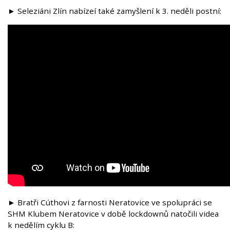
► Seleziáni Zlín nabízeí také zamyšlení k 3. neděli postní:
► Bratři Cúthovi z farnosti Neratovice ve spolupráci se
SHM Klubem Neratovice v době lockdownů natočili videa
k nedělím cyklu B: