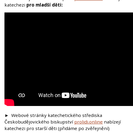
katechezi
pro mladší děti:
► Webové stránky katechetického střediska
Českobudějovického biskupství
prolidi.online
nabízejí
katechezi pro starší děti (přidáme po zvěřejnění)