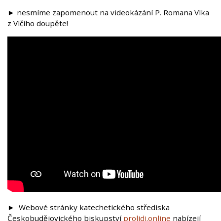
► nesmíme zapomenout na videokázání P. Romana Vlka
z Vlčího doupěte!
►
Webové stránky katechetického střediska
Českobudějovického biskupství
prolidi.online
nabízejí