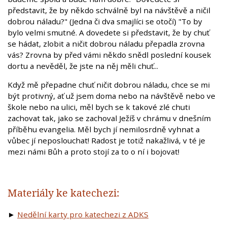
představit, že by někdo schválně byl na návštěvě a ničil
dobrou náladu?" (Jedna či dva smajlíci se otočí) "To by
bylo velmi smutné. A dovedete si představit, že by chuť
se hádat, zlobit a ničit dobrou náladu přepadla zrovna
vás? Zrovna by před vámi někdo snědl poslední kousek
dortu a nevěděl, že jste na něj měli chuť...
Když mě přepadne chuť ničit dobrou náladu, chce se mi
být protivný, ať už jsem doma nebo na návštěvě nebo ve
škole nebo na ulici, měl bych se k takové zlé chuti
zachovat tak, jako se zachoval Ježíš v chrámu v dnešním
příběhu evangelia. Měl bych jí nemilosrdně vyhnat a
vůbec jí neposlouchat! Radost je totiž nakažlivá, v té je
mezi námi Bůh a proto stojí za to o ní i bojovat!
Materiály ke katechezi:
►
Nedělní karty pro katechezi z ADKS