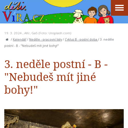
19. 3. 2024 ,
AKr
,
GaS
(Foto: Unsplash.com)
/
Kalendář
/
Neděle - pracovní listy
/
Cyklus B - postní doba
/
3. neděle
postní - B - "Nebudeš mít jiné bohy!"
3. neděle postní - B -
"Nebudeš mít jiné
bohy!"