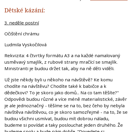
Dětské kázání:
3. neděle postní
Očištění chrámu
Ludmila Vyskočilová
Rekvizita: 4 čtvrtky formátu A3 a na každé namalovaný
usměvavý smajlík, z rubové strany mračící se smajlík.
Ministranti je budou držet tak, aby na ně děti viděli.
Už jste někdy byli u někoho na návštěvě? Ke komu
chodíte na návštěvu? Chodíte také k babičce a k
dědečkovi? To je skoro jako domů... Na co tam těšíte?"
Odpovědi budou různé a více méně materialistické, závěr
je ale jednoznačný - těšíme se na to, bez čeho by nebyla
návštěva návštěvou, co je skoro samozřejmé - na to, že se
budou všichni usmívat, budou mít dobrou náladu,
budeme si povídat a taky poslouchat jeden druhého. Že
budeme spolu a bude nám dobře. "Dovedete si