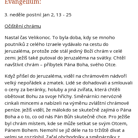
Evangelium:
3. neděle postní: Jan 2, 13 - 25
Očištění chrámu
Nastal čas Velikonoc. To byla doba, kdy se mnoho
poutníků z celého Izraele vydávalo na cestu do
Jeruzaléma, protože zde stál jediný Boží chrám v celé
zemi. Ježíš také putoval do Jeruzaléma na svátky. Chtěl
navštívit chrám – příbytek Pána Boha, svého Otce.
Když přišel do Jeruzaléma, viděl na chrámovém nádvoří
velký nepořádek a zmatek. Lidé se dohadovali a smlouvali
o ceny za beránky, holuby a jiná zvířata, která chtěli
obětovat Bohu za svoje hříchy. Směnárníci nervózně
cinkali mincemi a nabízeli na výměnu zvláštní chrámové
peníze. Ježíš viděl, že málokdo se skutečně zajímá o Pána
Boha a o to, co od nás Pán Bůh skutečně chce. Pro Ježíše
byl chrám místem, kde se může setkat se svým Otcem,
Pánem Bohem. Nemohl se již déle na to tržiště dívat a
velmi se rozzlobil. Začal obchodníky a směnárníky z