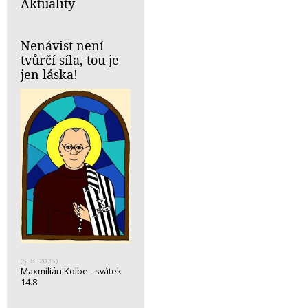
Aktuality
Nenávist není
tvůrčí síla, tou je
jen láska!
(5. 8. 2026)
Maxmilián Kolbe - svátek
14.8.