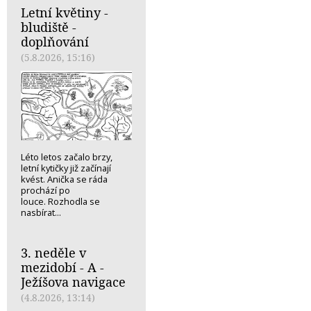
Letní květiny -
bludiště -
doplňování
(5.8.2026, 15:16)
Léto letos začalo brzy,
letní kytičky již začínají
kvést. Anička se ráda
prochází po
louce. Rozhodla se
nasbírat...
3. neděle v
mezidobí - A -
Ježíšova navigace
(4.8.2026, 13:14)