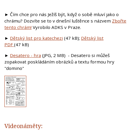
► Čím chce pro nás Ježíš být, když o sobě mluví jako o
chrámu? Dozvíte se to v dnešní luštěnce s názvem
Zbořte
tento chrám!
Vyrobilo ADKS v Praze.
►
Dětský list pro katechezi
(47 kB);
Dětský list
PDF
(47 kB)
►
Desat
ero - hra
(JPG, 2 MB) - Desatero si můžeš
zopakovat poskládáním obrázků a textu formou hry
"domino"
Videonáměty: