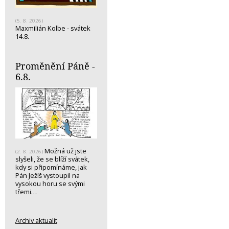
(5. 8. 2026)
Maxmilián Kolbe - svátek
14.8.
Proměnění Páně -
6.8.
Možná už jste
(2. 8. 2026)
slyšeli, že se blíží svátek,
kdy si připomínáme, jak
Pán Ježíš vystoupil na
vysokou horu se svými
třemi…
Archiv aktualit