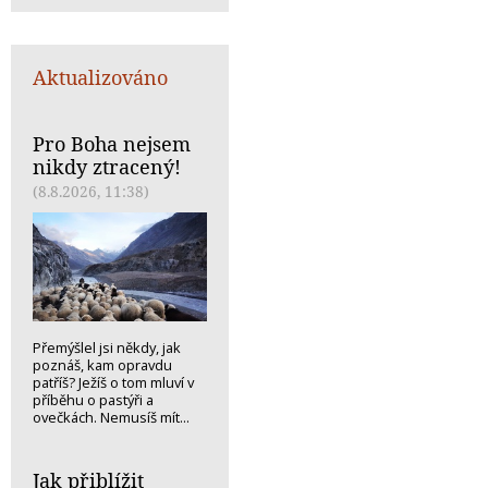
Aktualizováno
Pro Boha nejsem
nikdy ztracený!
(8.8.2026, 11:38)
Přemýšlel jsi někdy, jak
poznáš, kam opravdu
patříš? Ježíš o tom mluví v
příběhu o pastýři a
ovečkách. Nemusíš mít...
Jak přiblížit