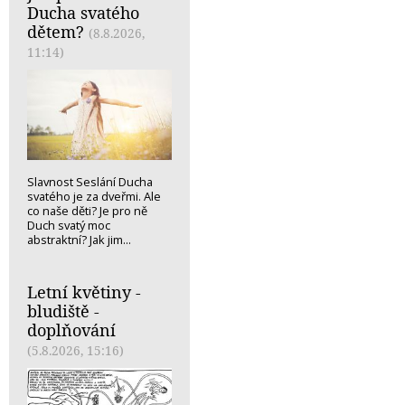
Ducha svatého
dětem?
(8.8.2026,
11:14)
Slavnost Seslání Ducha
svatého je za dveřmi. Ale
co naše děti? Je pro ně
Duch svatý moc
abstraktní? Jak jim...
Letní květiny -
bludiště -
doplňování
(5.8.2026, 15:16)