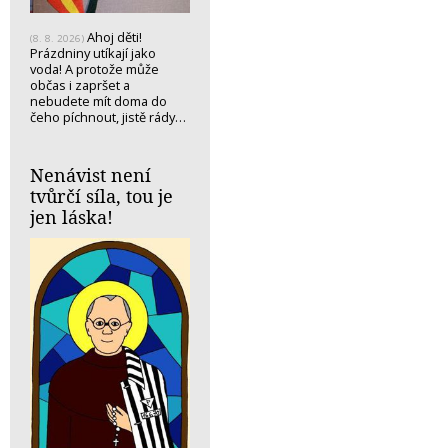
Ahoj děti!
(8. 8. 2026)
Prázdniny utíkají jako
voda! A protože může
občas i zapršet a
nebudete mít doma do
čeho píchnout, jistě rády…
Nenávist není
tvůrčí síla, tou je
jen láska!