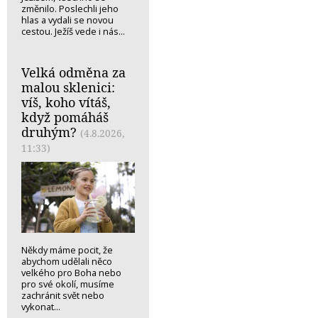
změnilo. Poslechli jeho
hlas a vydali se novou
cestou. Ježíš vede i nás...
Velká odměna za
malou sklenici:
víš, koho vítáš,
když pomáháš
druhým?
(4.8.2026,
11:33)
Někdy máme pocit, že
abychom udělali něco
velkého pro Boha nebo
pro své okolí, musíme
zachránit svět nebo
vykonat...