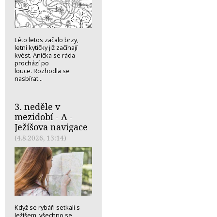
Léto letos začalo brzy,
letní kytičky již začínají
kvést. Anička se ráda
prochází po
louce. Rozhodla se
nasbírat...
3. neděle v
mezidobí - A -
Ježíšova navigace
(4.8.2026, 13:14)
Když se rybáři setkali s
Ježíšem, všechno se