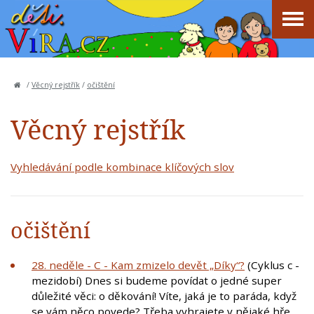
/
Věcný rejstřík
/
očištění
Věcný rejstřík
Vyhledávání podle kombinace klíčových slov
očištění
28. neděle - C - Kam zmizelo devět „Díky“?
(Cyklus c -
mezidobí) Dnes si budeme povídat o jedné super
důležité věci: o děkování! Víte, jaká je to paráda, když
se vám něco povede? Třeba vyhrajete v nějaké hře,