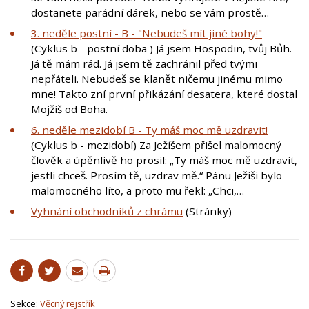
dostanete parádní dárek, nebo se vám prostě…
3. neděle postní - B - "Nebudeš mít jiné bohy!"
(Cyklus b - postní doba ) Já jsem Hospodin, tvůj Bůh.
Já tě mám rád. Já jsem tě zachránil před tvými
nepřáteli. Nebudeš se klanět ničemu jinému mimo
mne! Takto zní první přikázání desatera, které dostal
Mojžíš od Boha.
6. neděle mezidobí B - Ty máš moc mě uzdravit!
(Cyklus b - mezidobí) Za Ježíšem přišel malomocný
člověk a úpěnlivě ho prosil: „Ty máš moc mě uzdravit,
jestli chceš. Prosím tě, uzdrav mě.“ Pánu Ježíši bylo
malomocného líto, a proto mu řekl: „Chci,…
Vyhnání obchodníků z chrámu
(Stránky)
Sekce:
Věcný rejstřík