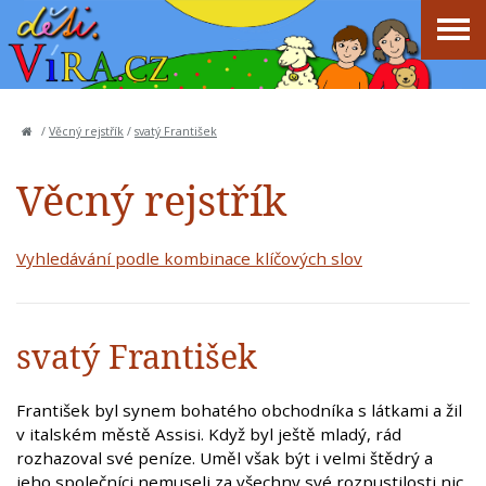
/
Věcný rejstřík
/
svatý František
Věcný rejstřík
Vyhledávání podle kombinace klíčových slov
svatý František
František byl synem bohatého obchodníka s látkami a žil
v italském městě Assisi. Když byl ještě mladý, rád
rozhazoval své peníze. Uměl však být i velmi štědrý a
jeho společníci nemuseli za všechny své rozpustilosti nic