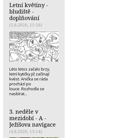
Letní květiny -
bludiště -
doplňování
(5.8.2026, 15:16)
Léto letos začalo brzy,
letní kytičky již začínají
kvést. Anička se ráda
prochází po
louce. Rozhodla se
nasbírat...
3. neděle v
mezidobí - A -
Ježíšova navigace
(4.8.2026, 13:14)