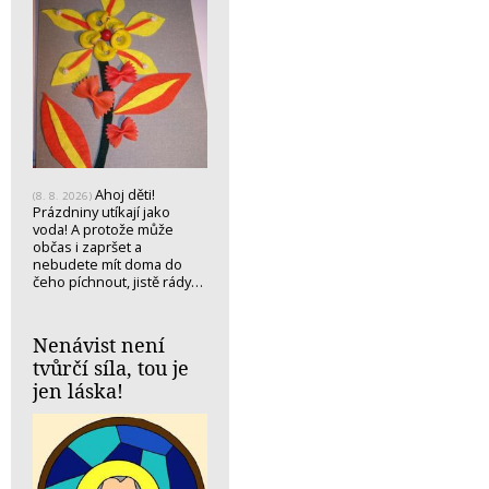
Ahoj děti!
(8. 8. 2026)
Prázdniny utíkají jako
voda! A protože může
občas i zapršet a
nebudete mít doma do
čeho píchnout, jistě rády…
Nenávist není
tvůrčí síla, tou je
jen láska!