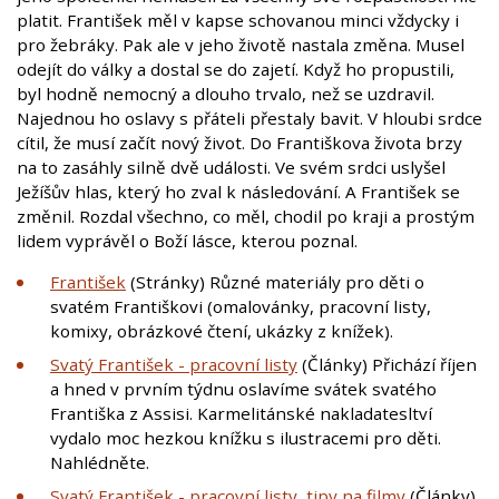
platit. František měl v kapse schovanou minci vždycky i
pro žebráky. Pak ale v jeho životě nastala změna. Musel
odejít do války a dostal se do zajetí. Když ho propustili,
byl hodně nemocný a dlouho trvalo, než se uzdravil.
Najednou ho oslavy s přáteli přestaly bavit. V hloubi srdce
cítil, že musí začít nový život. Do Františkova života brzy
na to zasáhly silně dvě události. Ve svém srdci uslyšel
Ježíšův hlas, který ho zval k následování. A František se
změnil. Rozdal všechno, co měl, chodil po kraji a prostým
lidem vyprávěl o Boží lásce, kterou poznal.
František
(Stránky) Různé materiály pro děti o
svatém Františkovi (omalovánky, pracovní listy,
komixy, obrázkové čtení, ukázky z knížek).
Svatý František - pracovní listy
(Články) Přichází říjen
a hned v prvním týdnu oslavíme svátek svatého
Františka z Assisi. Karmelitánské nakladatesltví
vydalo moc hezkou knížku s ilustracemi pro děti.
Nahlédněte.
Svatý František - pracovní listy, tipy na filmy
(Články)