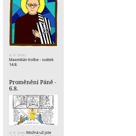
(5. 8. 2026)
Maxmilián Kolbe - svátek
14.8.
Proměnění Páně -
6.8.
Možná už jste
(2. 8. 2026)