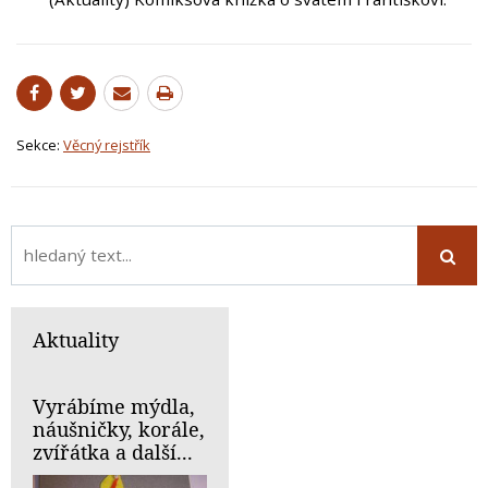
Sekce:
Věcný rejstřík
Aktuality
Vyrábíme mýdla,
náušničky, korále,
zvířátka a další...