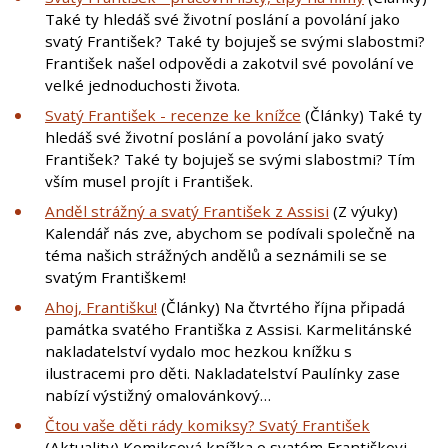
Také ty hledáš své životní poslání a povolání jako
svatý František? Také ty bojuješ se svými slabostmi?
František našel odpovědi a zakotvil své povolání ve
velké jednoduchosti života.
Svatý František - recenze ke knížce
(Články) Také ty
hledáš své životní poslání a povolání jako svatý
František? Také ty bojuješ se svými slabostmi? Tím
vším musel projít i František.
Anděl strážný a svatý František z Assisi
(Z výuky)
Kalendář nás zve, abychom se podívali společně na
téma našich strážných andělů a seznámili se se
svatým Františkem!
Ahoj, Františku!
(Články) Na čtvrtého října připadá
památka svatého Františka z Assisi. Karmelitánské
nakladatelství vydalo moc hezkou knížku s
ilustracemi pro děti. Nakladatelství Paulínky zase
nabízí výstižný omalovánkový…
Čtou vaše děti rády komiksy? Svatý František
(Aktuality) Komiksová knížka o svatém Františkovi.