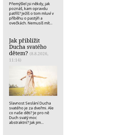
Přemýšlel jsi někdy, jak
poznáš, kam opravdu
patříš? Ježíš o tom mluví v
příběhu o pastýři a
ovečkách. Nemusíš mít...
Jak přiblížit
Ducha svatého
dětem?
(8.8.2026,
11:14)
Slavnost Seslání Ducha
svatého je za dveřmi. Ale
co naše děti? Je pro ně
Duch svatý moc
abstraktní? Jak jim...