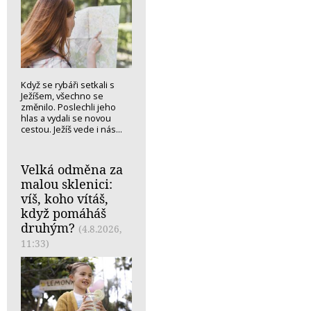
Když se rybáři setkali s
Ježíšem, všechno se
změnilo. Poslechli jeho
hlas a vydali se novou
cestou. Ježíš vede i nás...
Velká odměna za
malou sklenici:
víš, koho vítáš,
když pomáháš
druhým?
(4.8.2026,
11:33)