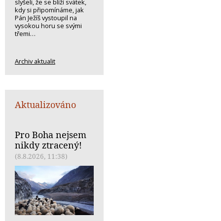
slyšeli, že se blíží svátek,
kdy si připomínáme, jak
Pán Ježíš vystoupil na
vysokou horu se svými
třemi…
Archiv aktualit
Aktualizováno
Pro Boha nejsem
nikdy ztracený!
(8.8.2026, 11:38)