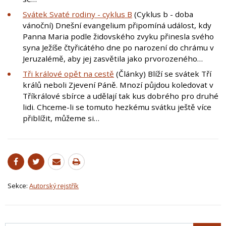
Svátek Svaté rodiny - cyklus B
(Cyklus b - doba
vánoční) Dnešní evangelium připomíná událost, kdy
Panna Maria podle židovského zvyku přinesla svého
syna Ježíše čtyřicátého dne po narození do chrámu v
Jeruzalémě, aby jej zasvětila jako prvorozeného…
Tři králové opět na cestě
(Články) Blíží se svátek Tří
králů neboli Zjevení Páně. Mnozí půjdou koledovat v
Tříkrálové sbírce a udělají tak kus dobrého pro druhé
lidi. Chceme-li se tomuto hezkému svátku ještě více
přiblížit, můžeme si…
Sekce:
Autorský rejstřík