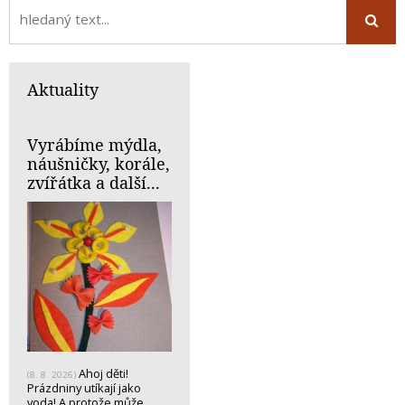
Aktuality
Vyrábíme mýdla,
náušničky, korále,
zvířátka a další...
Ahoj děti!
(8. 8. 2026)
Prázdniny utíkají jako
voda! A protože může