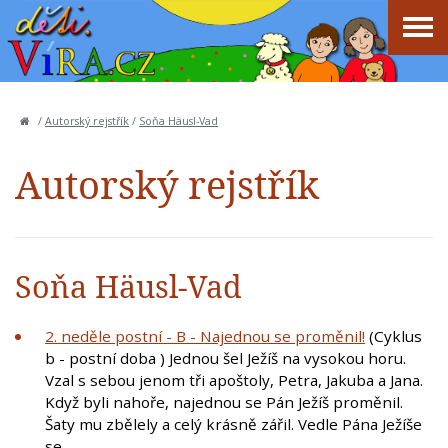
/
Autorský rejstřík
/
Soňa Häusl-Vad
Autorský rejstřík
Soňa Häusl-Vad
2. neděle postní - B - Najednou se proměnil!
(Cyklus
b - postní doba ) Jednou šel Ježíš na vysokou horu.
Vzal s sebou jenom tři apoštoly, Petra, Jakuba a Jana.
Když byli nahoře, najednou se Pán Ježíš proměnil.
Šaty mu zbělely a celý krásně zářil. Vedle Pána Ježíše
se…