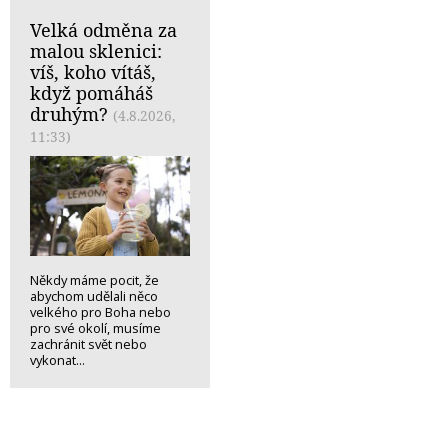
Velká odměna za
malou sklenici:
víš, koho vítáš,
když pomáháš
druhým?
(4.8.2026,
11:33)
Někdy máme pocit, že
abychom udělali něco
velkého pro Boha nebo
pro své okolí, musíme
zachránit svět nebo
vykonat...