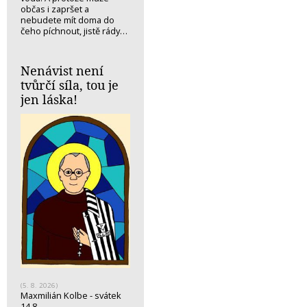
občas i zapršet a
nebudete mít doma do
čeho píchnout, jistě rády…
Nenávist není
tvůrčí síla, tou je
jen láska!
(5. 8. 2026)
Maxmilián Kolbe - svátek
14.8.