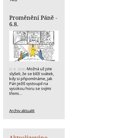
Proměnění Páně -
6.8.
Možná už jste
(2. 8. 2026)
slyšeli, že se blíží svátek,
kdy si připomínáme, jak
Pán Ježíš vystoupil na
vysokou horu se svými
třemi…
Archiv aktualit
Aktualizováno