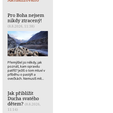
Pro Boha nejsem
nikdy ztracený!
(8.8.2026, 11:38)
Přemýšlel jsi někdy, jak
poznáš, kam opravdu
patříš? Ježíš o tom mluví v
příběhu o pastýři a
ovečkách. Nemusíš mít...
Jak přiblížit
Ducha svatého
dětem?
(8.8.2026,
11:14)