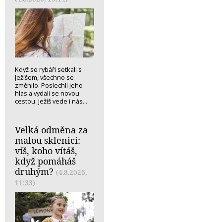
Když se rybáři setkali s
Ježíšem, všechno se
změnilo. Poslechli jeho
hlas a vydali se novou
cestou. Ježíš vede i nás...
Velká odměna za
malou sklenici:
víš, koho vítáš,
když pomáháš
druhým?
(4.8.2026,
11:33)