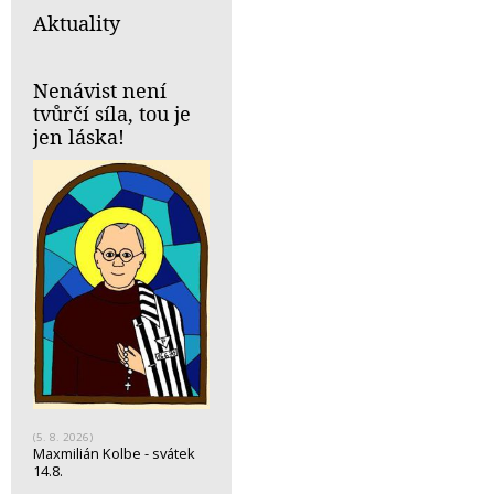
Aktuality
Nenávist není
tvůrčí síla, tou je
jen láska!
(5. 8. 2026)
Maxmilián Kolbe - svátek
14.8.