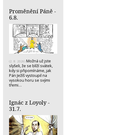
Proměnění Páně -
6.8.
Možná už jste
(2. 8. 2026)
slyšeli, že se blíží svátek,
kdy si připomínáme, jak
Pán Ježíš vystoupil na
vysokou horu se svými
třemi…
Ignác z Loyoly -
31.7.