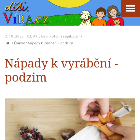
2. 10. 2025 ,
AB
,
AKr
,
GaS
(Foto: freepik.com)
/
Články
/
Nápady k vyrábění - podzim
Nápady k vyrábění -
podzim