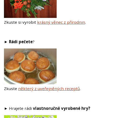
Zkuste si vyrobit
krásný věnec z přírodnin
.
►
Rádi pečete
?
Zkuste
některý z uveřejněných receptů
.
►
Hrajete rádi
vlastnoručně vyrobené hry?