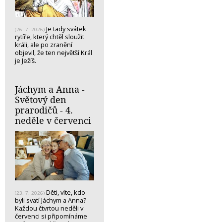
Je tady svátek
(26. 7. 2026)
rytíře, který chtěl sloužit
králi, ale po zranění
objevil, že ten největší Král
je Ježíš.
Jáchym a Anna -
Světový den
prarodičů - 4.
neděle v červenci
Děti, víte, kdo
(23. 7. 2026)
byli svatí Jáchym a Anna?
Každou čtvrtou neděli v
červenci si připomínáme