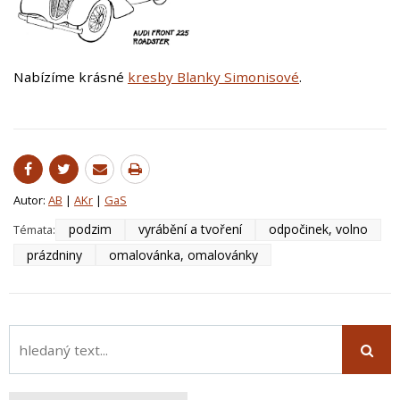
​Nabízíme krásné
kresby Blanky Simonisové
.
Autor:
AB
|
AKr
|
GaS
podzim
vyrábění a tvoření
odpočinek, volno
Témata:
prázdniny
omalovánka, omalovánky