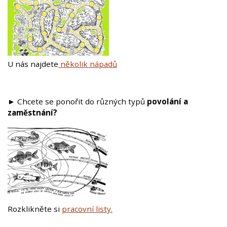
U nás najdete
několik nápadů
► Chcete se ponořit do různých typů
povolání a
zaměstnání?
Rozklikněte si
pracovní listy.