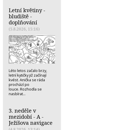
Letní květiny -
bludiště -
doplňování
(5.8.2026, 15:16)
Léto letos začalo brzy,
letní kytičky již začínají
kvést. Anička se ráda
prochází po
louce. Rozhodla se
nasbírat...
3. neděle v
mezidobí - A -
Ježíšova navigace
(4.8.2026, 13:14)