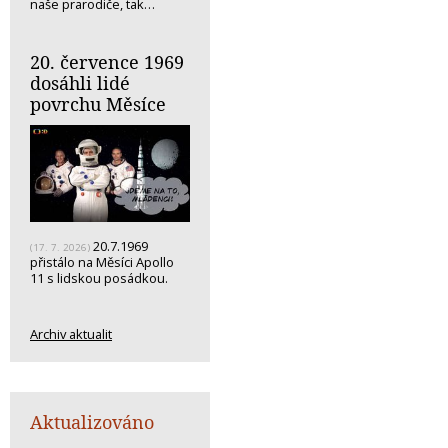
naše prarodiče, tak…
20. července 1969
dosáhli lidé
povrchu Měsíce
20.7.1969
(17. 7. 2026)
přistálo na Měsíci Apollo
11 s lidskou posádkou.
Archiv aktualit
Aktualizováno