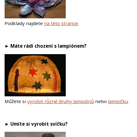
Podklady najdete
na této stránce
.
►
Máte rádi chození s lampiónem?
Můžete si
v
yrobit různé druhy lampiónů
nebo
lampičku
.
►
Umíte si vyrobit svíčku?