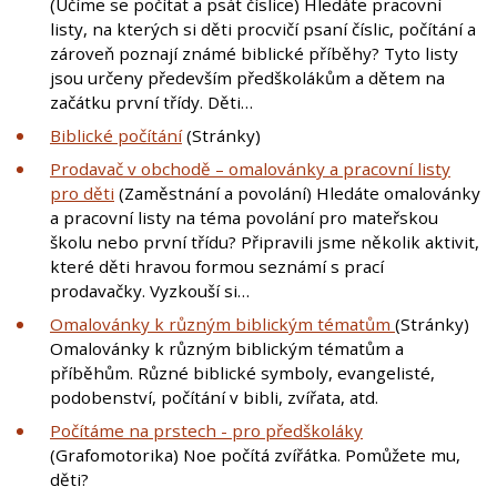
(Učíme se počítat a psát číslice) Hledáte pracovní
listy, na kterých si děti procvičí psaní číslic, počítání a
zároveň poznají známé biblické příběhy? Tyto listy
jsou určeny především předškolákům a dětem na
začátku první třídy. Děti…
Biblické počítání
(Stránky)
Prodavač v obchodě – omalovánky a pracovní listy
pro děti
(Zaměstnání a povolání) Hledáte omalovánky
a pracovní listy na téma povolání pro mateřskou
školu nebo první třídu? Připravili jsme několik aktivit,
které děti hravou formou seznámí s prací
prodavačky. Vyzkouší si…
Omalovánky k různým biblickým tématům
(Stránky)
Omalovánky k různým biblickým tématům a
příběhům. Různé biblické symboly, evangelisté,
podobenství, počítání v bibli, zvířata, atd.
Počítáme na prstech - pro předškoláky
(Grafomotorika) Noe počítá zvířátka. Pomůžete mu,
děti?