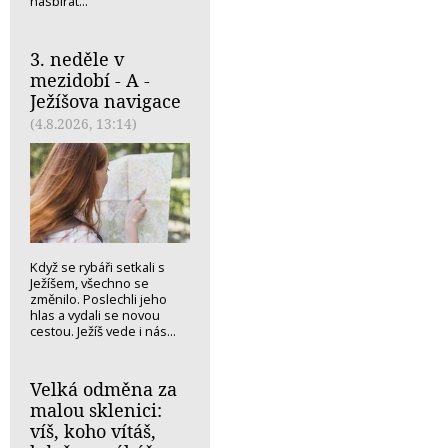
nasbírat...
3. neděle v
mezidobí - A -
Ježíšova navigace
(4.8.2026, 13:14)
Když se rybáři setkali s
Ježíšem, všechno se
změnilo. Poslechli jeho
hlas a vydali se novou
cestou. Ježíš vede i nás...
Velká odměna za
malou sklenici:
víš, koho vítáš,