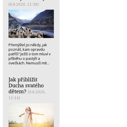
(8.8.2026, 11:38)
Přemýšlel jsi někdy, jak
poznáš, kam opravdu
patříš? Ježíš o tom mluví v
příběhu o pastýři a
ovečkách. Nemusíš mít...
Jak přiblížit
Ducha svatého
dětem?
(8.8.2026,
11:14)