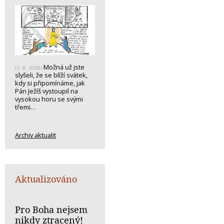
Možná už jste
(2. 8. 2026)
slyšeli, že se blíží svátek,
kdy si připomínáme, jak
Pán Ježíš vystoupil na
vysokou horu se svými
třemi…
Archiv aktualit
Aktualizováno
Pro Boha nejsem
nikdy ztracený!