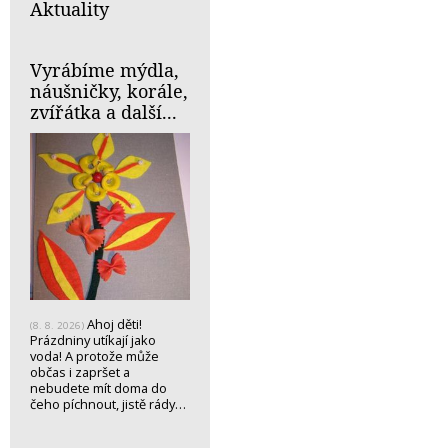
Aktuality
Vyrábíme mýdla,
náušničky, korále,
zvířátka a další...
Ahoj děti!
(8. 8. 2026)
Prázdniny utíkají jako
voda! A protože může
občas i zapršet a
nebudete mít doma do
čeho píchnout, jistě rády…