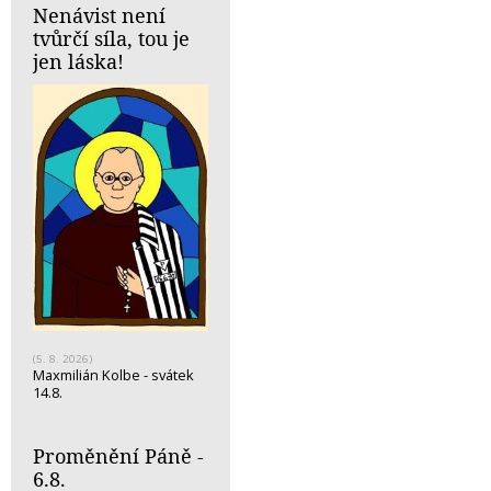
Nenávist není
tvůrčí síla, tou je
jen láska!
(5. 8. 2026)
Maxmilián Kolbe - svátek
14.8.
Proměnění Páně -
6.8.