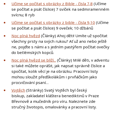
Učíme se počítat s obrázky z Bible - čísla 7,8
(Učíme
se počítat a psát číslice) 7 svíček na sedmiramenném
svícnu; 8 ryb
Učíme se počítat s obrázky z bible - čísla 9,10
(Učíme
se počítat a psát číslice) 9 oveček; 10 džbánů
Noc plná hvězd
(Články) Ahoj děti! Umíte už spočítat
všechny prsty na svých rukou? Ať už ano nebo ještě
ne, pojďte s námi a s jedním pastýřem počítat ovečky
do betlémských kopců.
Noc plná hvězd se blíží...
(Články) Milé děti, v adventu
si také můžete oprášit, jak napsat správně číslice a
spočítat, kolik věcí je na obrázku. Pracovní listy
mohou sloužit předškolákům i prvňáčkům jako
procvičování psaní…
Vojtěch
(Stránky) Svatý Vojtěch byl český
biskup, zakladatel kláštera benediktinů v Praze
Břevnově a mučedník pro víru. Naleznete zde
stručný životopis, omalovánky a pracovní listy.