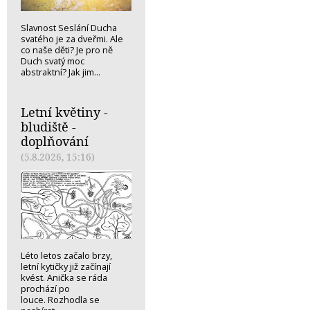
Slavnost Seslání Ducha
svatého je za dveřmi. Ale
co naše děti? Je pro ně
Duch svatý moc
abstraktní? Jak jim...
Letní květiny -
bludiště -
doplňování
(5.8.2026, 15:16)
Léto letos začalo brzy,
letní kytičky již začínají
kvést. Anička se ráda
prochází po
louce. Rozhodla se