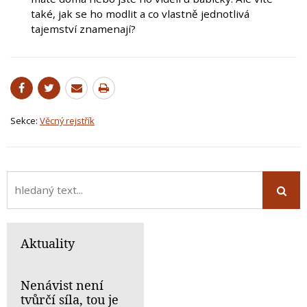
také, jak se ho modlit a co vlastně jednotlivá
tajemství znamenají?
Sekce:
Věcný rejstřík
Aktuality
Nenávist není
tvůrčí síla, tou je