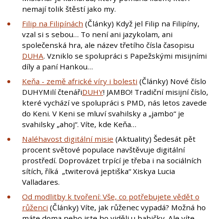
nemají tolik štěstí jako my.
Filip na Filipínách
(Články) Když jel Filip na Filipíny,
vzal si s sebou… To není ani jazykolam, ani
společenská hra, ale název třetího čísla časopisu
DUHA
. Vzniklo se spolupráci s Papežskými misijními
díly a paní Hankou…
Keňa - země africké víry i bolesti
(Články) Nové číslo
DUHYMilí čtenáři
DUHY
! JAMBO! Tradiční misijní číslo,
které vychází ve spolupráci s PMD, nás letos zavede
do Keni. V Keni se mluví svahilsky a „jambo“ je
svahilsky „ahoj“. Víte, kde Keňa…
Naléhavost digitální misie
(Aktuality) Šedesát pět
procent světové populace navštěvuje digitální
prostředí. Doprovázet trpící je třeba i na sociálních
sítích, říká „twiterová jeptiška“ Xiskya Lucia
Valladares.
Od modlitby k tvoření: Vše, co potřebujete vědět o
růženci
(Články) Víte, jak růženec vypadá? Možná ho
máte doma nebo jste ho viděli u babičky. Ale víte