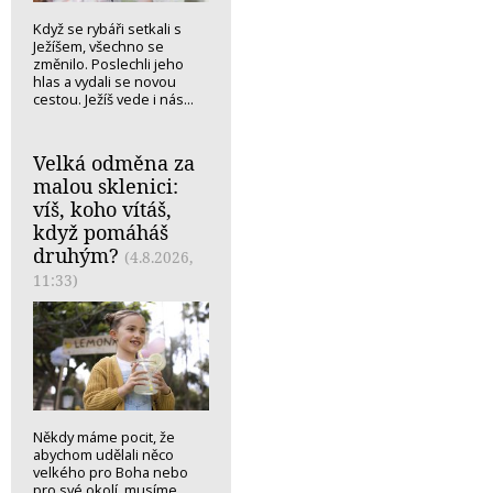
Když se rybáři setkali s
Ježíšem, všechno se
změnilo. Poslechli jeho
hlas a vydali se novou
cestou. Ježíš vede i nás...
Velká odměna za
malou sklenici:
víš, koho vítáš,
když pomáháš
druhým?
(4.8.2026,
11:33)
Někdy máme pocit, že
abychom udělali něco
velkého pro Boha nebo
pro své okolí, musíme