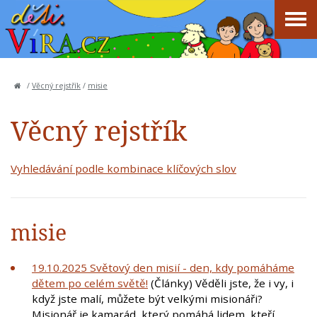
/
Věcný rejstřík
/
misie
Věcný rejstřík
Vyhledávání podle kombinace klíčových slov
misie
19.10.2025 Světový den misií - den, kdy pomáháme
dětem po celém světě!
(Články) Věděli jste, že i vy, i
když jste malí, můžete být velkými misionáři?
Misionář je kamarád, který pomáhá lidem, kteří