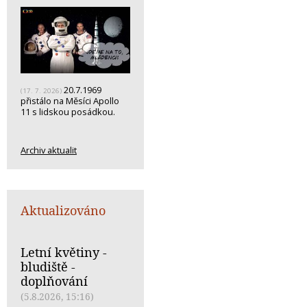
20.7.1969
(17. 7. 2026)
přistálo na Měsíci Apollo
11 s lidskou posádkou.
Archiv aktualit
Aktualizováno
Letní květiny -
bludiště -
doplňování
(5.8.2026, 15:16)