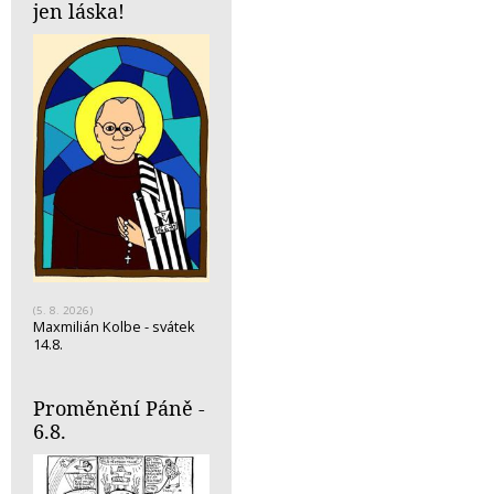
jen láska!
(5. 8. 2026)
Maxmilián Kolbe - svátek
14.8.
Proměnění Páně -
6.8.