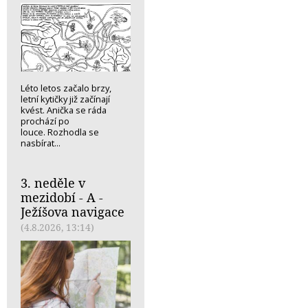
Léto letos začalo brzy,
letní kytičky již začínají
kvést. Anička se ráda
prochází po
louce. Rozhodla se
nasbírat...
3. neděle v
mezidobí - A -
Ježíšova navigace
(4.8.2026, 13:14)