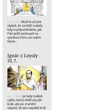
Možná už jste
(2. 8. 2026)
slyšeli, že se blíží svátek,
kdy si připomínáme, jak
Pán Ježíš vystoupil na
vysokou horu se svými
třemi…
Ignác z Loyoly -
31.7.
Je tady svátek
(26. 7. 2026)
rytíře, který chtěl sloužit
králi, ale po zranění
objevil, že ten největší Král