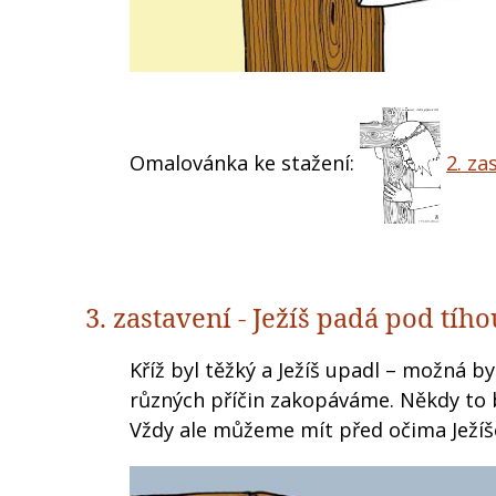
Omalovánka ke stažení:
2. za
3. zastavení - Ježíš padá pod tíh
Kříž byl těžký a Ježíš upadl – možná 
různých příčin zakopáváme. Někdy to 
Vždy ale můžeme mít před očima Ježíše,