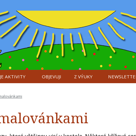
E AKTIVITY
OBJEVUJI
Z VÝUKY
NEWSLETTE
omalovánkami
 omalovánkami