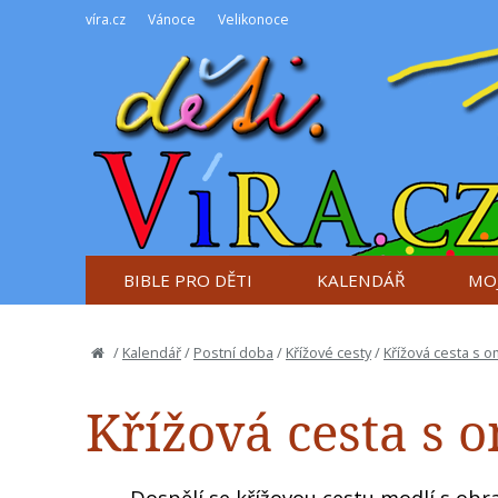
víra.cz
Vánoce
Velikonoce
BIBLE PRO DĚTI
KALENDÁŘ
MOJ
/
Kalendář
/
Postní doba
/
Křížové cesty
/
Křížová cesta s 
Křížová cesta s