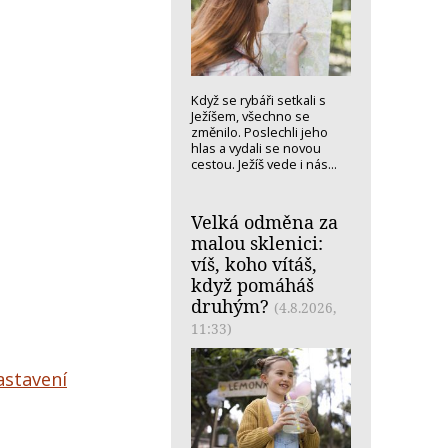
Když se rybáři setkali s
Ježíšem, všechno se
změnilo. Poslechli jeho
hlas a vydali se novou
cestou. Ježíš vede i nás...
Velká odměna za
malou sklenici:
víš, koho vítáš,
když pomáháš
druhým?
(4.8.2026,
11:33)
zastavení