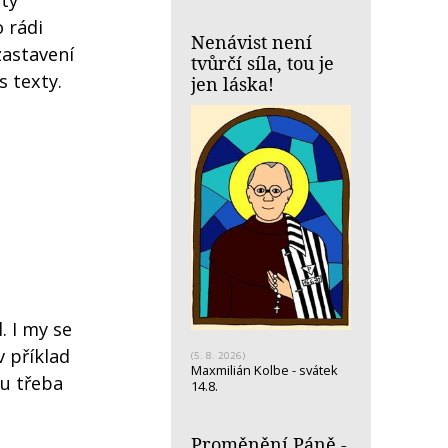
sty
 rádi
Nenávist není
zastavení
tvůrčí síla, tou je
 texty.
jen láska!
. I my se
 příklad
(5. 8. 2026)
Maxmilián Kolbe - svátek
mu třeba
14.8.
Proměnění Páně -