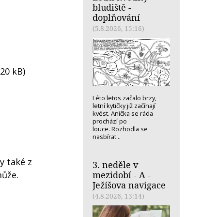
bludiště -
doplňování
(5.8.2026, 15:16)
 20 kB)
Léto letos začalo brzy,
letní kytičky již začínají
kvést. Anička se ráda
prochází po
louce. Rozhodla se
nasbírat...
y také z
3. neděle v
mezidobí - A -
může.
Ježíšova navigace
(4.8.2026, 13:14)