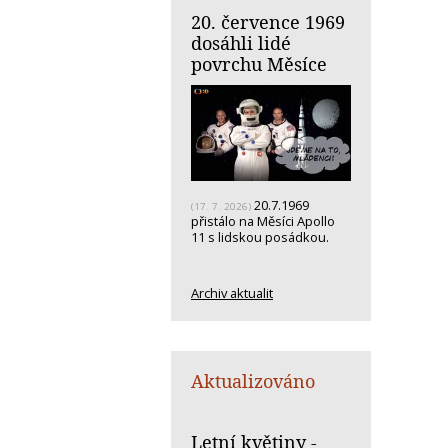
20. července 1969
dosáhli lidé
povrchu Měsíce
20.7.1969
(17. 7. 2026)
přistálo na Měsíci Apollo
11 s lidskou posádkou.
Archiv aktualit
Aktualizováno
Letní květiny -