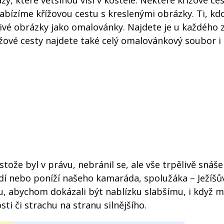
y, které většinou visí v kostele. Některé křížové ce
abízíme křížovou cestu s kreslenými obrázky. Ti, kdo
livé obrázky jako omalovánky. Najdete je u každého 
ové cesty najdete také celý omalovánkový soubor i s
tože byl v právu, nebránil se, ale vše trpělivě snášel
í nebo poníží našeho kamaráda, spolužáka – Ježíšův
u, abychom dokázali být nablízku slabšímu, i když 
i či strachu na stranu silnějšího.