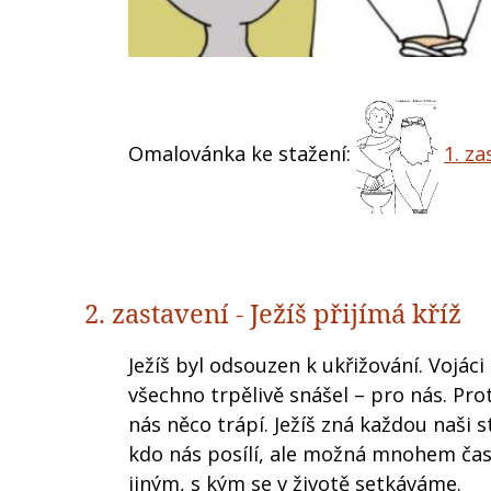
Omalovánka ke stažení:
1. za
2. zastavení - Ježíš přijímá kříž
Ježíš byl odsouzen k ukřižování. Vojáci
všechno trpělivě snášel – pro nás. Pro
nás něco trápí. Ježíš zná každou naši
kdo nás posílí, ale možná mnohem čast
jiným, s kým se v životě setkáváme.