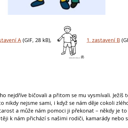
stavení A
(GIF, 28 kB)
,
1. zastavení B
(G
 ho nejdříve bičovali a přitom se mu vysmívali. Ježíš t
to nikdy nejsme sami, i když se nám děje cokoli zléh
 starost a může nám pomoci ji překonat – někdy je to
ěji k nám přichází s našimi rodiči, kamarády nebo 