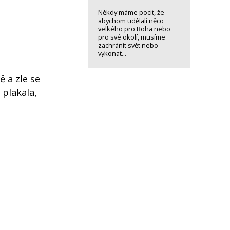
Někdy máme pocit, že
abychom udělali něco
velkého pro Boha nebo
pro své okolí, musíme
zachránit svět nebo
vykonat...
ě a zle se
 plakala,