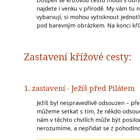
Dospělí se křížovou cestu modlí s obraz
najdete i venku v přírodě. My vám tu n
vybarvují, si mohou vytisknout jednot
pod barevným obrázkem. Na konci kříž
Zastavení křížové cesty:
1. zastavení - Ježíš před Pilátem
Ježíš byl nespravedlivě odsouzen – přes
můžeme setkat s tím, že někdo odsoud
nám v těchto chvílích může být posilo
nerozumíme, a nepřidat se z pohodlnost