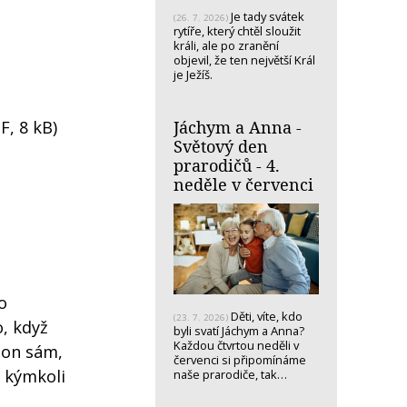
Je tady svátek
(26. 7. 2026)
rytíře, který chtěl sloužit
králi, ale po zranění
objevil, že ten největší Král
je Ježíš.
Jáchym a Anna -
IF, 8 kB)
Světový den
prarodičů - 4.
neděle v červenci
o
Děti, víte, kdo
(23. 7. 2026)
o, když
byli svatí Jáchym a Anna?
Každou čtvrtou neděli v
 on sám,
červenci si připomínáme
s kýmkoli
naše prarodiče, tak…