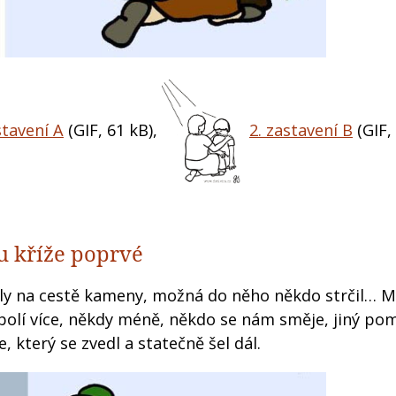
stavení A
(GIF, 61 kB)
,
2. zastavení B
(GIF,
ou kříže poprvé
byly na cestě kameny, možná do něho někdo strčil… M
bolí více, někdy méně, někdo se nám směje, jiný po
 který se zvedl a statečně šel dál.