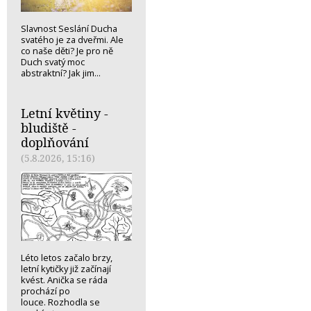
Slavnost Seslání Ducha
svatého je za dveřmi. Ale
co naše děti? Je pro ně
Duch svatý moc
abstraktní? Jak jim...
Letní květiny -
bludiště -
doplňování
(5.8.2026, 15:16)
Léto letos začalo brzy,
letní kytičky již začínají
kvést. Anička se ráda
prochází po
louce. Rozhodla se