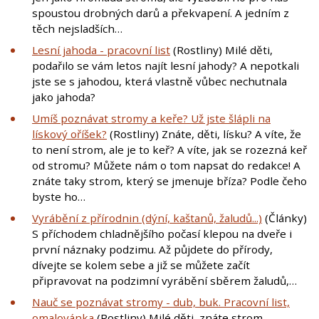
spoustou drobných darů a překvapení. A jedním z
těch nejsladších…
Lesní jahoda - pracovní list
(Rostliny) Milé děti,
podařilo se vám letos najít lesní jahody? A nepotkali
jste se s jahodou, která vlastně vůbec nechutnala
jako jahoda?
Umíš poznávat stromy a keře? Už jste šlápli na
lískový oříšek?
(Rostliny) Znáte, děti, lísku? A víte, že
to není strom, ale je to keř? A víte, jak se rozezná keř
od stromu? Můžete nám o tom napsat do redakce! A
znáte taky strom, který se jmenuje bříza? Podle čeho
byste ho…
Vyrábění z přírodnin (dýní, kaštanů, žaludů...)
(Články)
S příchodem chladnějšího počasí klepou na dveře i
první náznaky podzimu. Až půjdete do přírody,
dívejte se kolem sebe a již se můžete začít
připravovat na podzimní vyrábění sběrem žaludů,…
Nauč se poznávat stromy - dub, buk. Pracovní list,
omalovánka
(Rostliny) Milé děti, znáte strom,