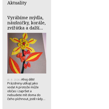
Aktuality
Vyrábíme mýdla,
náušničky, korále,
zvířátka a další...
Ahoj děti!
(8. 8. 2026)
Prázdniny utíkají jako
voda! A protože může
občas i zapršet a
nebudete mít doma do
čeho píchnout, jistě rády…