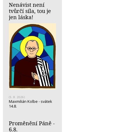
Nenávist není
tvůrčí síla, tou je
jen láska!
(5. 8. 2026)
Maxmilián Kolbe - svátek
14.8.
Proměnění Páně -
6.8.