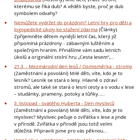
kterému se říká dub? A věděli byste, proč je dub
symbolem odvahy?
Nemůžete vydržet do prázdnin? Letní hry pro děti a
logopedické úkoly ke stažení zdarma
(Články)
Zpříjemněte dětem nynější letní čas, který již
připomíná prázdniny - zábavným luštěním a
společným hraním. Přinášíme vám sadu letních
úkolů a originální stolní hru „Cesta lesem“,…
21.3. - Mezinárodní den lesů / Osmisměrka - stromy
(Zaměstnání a povolání) Milé děti, víte, kdo je to
lesník? Lesník se stará o lesy. Hlavně o zdraví
stromů, ale také se stará o lesní cesty a o vodu v lese
– studánky, prameny, potoky a tůňky……
3. listopad - svatého Huberta - Den myslivců
(Zaměstnání a povolání) Milé děti, víte, kdo je to
myslivec? Myslivec pečuje o zvířátka v lese a jinde
v přírodě. Zvířátka v přírodě jsou totiž velmi
důležitá. Připravili jsme pro vás pěknou…
Vinná réva, vinobraní - omalovánky, pracovní listy