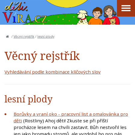
/
Věcný rejstřík
/
lesní plody
Věcný rejstřík
Vyhledávání podle kombinace klíčových slov
lesní plody
Borůvky a vraní oko - pracovní list a omalovánka pro
děti
(Rostliny) Ahoj děti! Zkuste se při příští
procházce lesem na chvíli zastavit. Bůh nestvořil les
jen jako hromadu stromů, ale vyzdobil ho pro nás