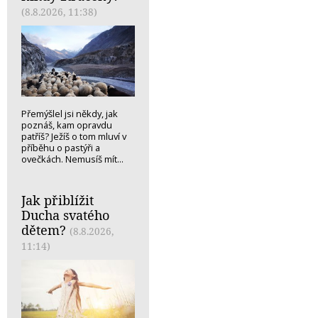
(8.8.2026, 11:38)
Přemýšlel jsi někdy, jak
poznáš, kam opravdu
patříš? Ježíš o tom mluví v
příběhu o pastýři a
ovečkách. Nemusíš mít...
Jak přiblížit
Ducha svatého
dětem?
(8.8.2026,
11:14)