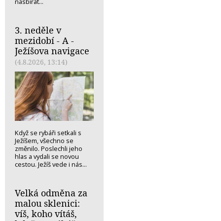
nasbírat...
3. neděle v
mezidobí - A -
Ježíšova navigace
(4.8.2026, 13:14)
Když se rybáři setkali s
Ježíšem, všechno se
změnilo. Poslechli jeho
hlas a vydali se novou
cestou. Ježíš vede i nás...
Velká odměna za
malou sklenici:
víš, koho vítáš,