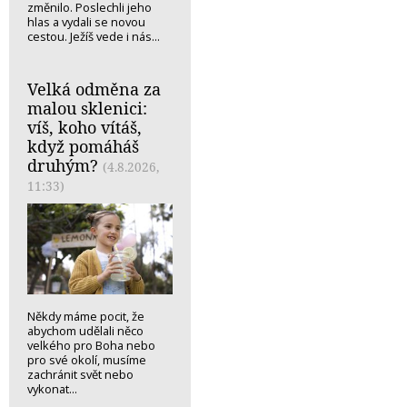
změnilo. Poslechli jeho
hlas a vydali se novou
cestou. Ježíš vede i nás...
Velká odměna za
malou sklenici:
víš, koho vítáš,
když pomáháš
druhým?
(4.8.2026,
11:33)
Někdy máme pocit, že
abychom udělali něco
velkého pro Boha nebo
pro své okolí, musíme
zachránit svět nebo
vykonat...