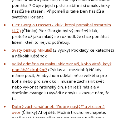
pomáhají? Objev jejich práci a stáhni si omalovánky
hasičů ke stažení. Připomeň si také Den hasičů a
svatého Floriána.
Pier Giorgio Frassati - kluk, který pomáhal ostatním
(4.7.)
(Články) Pier Giorgio byl výjimečný kluk,
protože už jako mladý se rozhodl, že chce pomáhat
lidem, kteří to nejvíc potřebují.
Svatý biskup Mikuláš
(Z výuky) Podklady ke katechezi
a několik luštěnek
Velká odměna za malou sklenici: víš, koho vítáš, když
pomáháš druhým?
(Cyklus a - mezidobí) Někdy
máme pocit, že abychom udělali něco velkého pro
Boha nebo pro své okolí, musíme zachránit svět
nebo vykonat hrdinský čin. Pán Ježíš nás ale v
dnešním evangeliu vyvádí z omylu. Ukazuje nám, že
i…
Dobrý záchranář aneb "Dobrý pastýř" a ztracená
ovce
(Články) Ahoj děti. Možná trochu nechápete,
proč je Ježíš často přirovnáván zrovna k někomu,