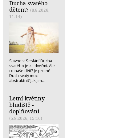
Ducha svatého
dětem?
(8.8.2026,
11:14)
Slavnost Seslání Ducha
svatého je za dveřmi. Ale
co naše děti? Je pro ně
Duch svatý moc
abstraktní? Jak jim...
Letní květiny -
bludiště -
doplňování
(5.8.2026, 15:16)