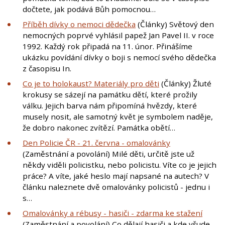
dočtete, jak podává Bůh pomocnou…
Příběh dívky o nemoci dědečka
(Články) Světový den
nemocných poprvé vyhlásil papež Jan Pavel II. v roce
1992. Každý rok připadá na 11. únor. Přinášíme
ukázku povídání dívky o boji s nemocí svého dědečka
z časopisu In.
Co je to holokaust? Materiály pro děti
(Články) Žluté
krokusy se sázejí na památku dětí, které prožily
válku. Jejich barva nám připomíná hvězdy, které
musely nosit, ale samotný květ je symbolem naděje,
že dobro nakonec zvítězí. Památka obětí…
Den Policie ČR - 21. června - omalovánky
(Zaměstnání a povolání) Milé děti, určitě jste už
někdy viděli policistku, nebo policistu. Víte co je jejich
práce? A víte, jaké heslo mají napsané na autech? V
článku naleznete dvě omalovánky policistů - jednu i
s…
Omalovánky a rébusy - hasiči - zdarma ke stažení
(Zaměstnání a povolání) Co dělají hasiči a kde všude