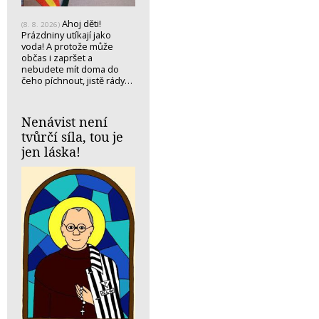
Ahoj děti!
(8. 8. 2026)
Prázdniny utíkají jako
voda! A protože může
občas i zapršet a
nebudete mít doma do
čeho píchnout, jistě rády…
Nenávist není
tvůrčí síla, tou je
jen láska!