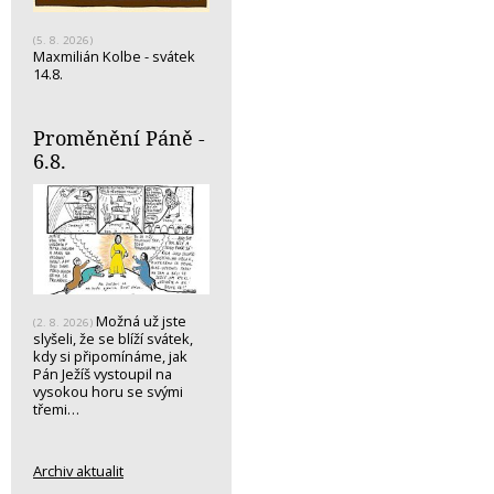
(5. 8. 2026)
Maxmilián Kolbe - svátek
14.8.
Proměnění Páně -
6.8.
Možná už jste
(2. 8. 2026)
slyšeli, že se blíží svátek,
kdy si připomínáme, jak
Pán Ježíš vystoupil na
vysokou horu se svými
třemi…
Archiv aktualit