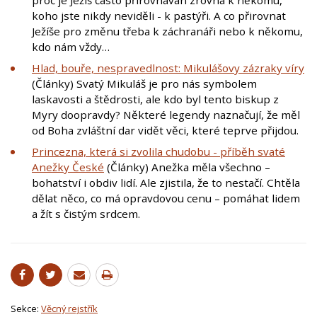
koho jste nikdy neviděli - k pastýři. A co přirovnat
Ježíše pro změnu třeba k záchranáři nebo k někomu,
kdo nám vždy…
Hlad, bouře, nespravedlnost: Mikulášovy zázraky víry
(Články) Svatý Mikuláš je pro nás symbolem
laskavosti a štědrosti, ale kdo byl tento biskup z
Myry doopravdy? Některé legendy naznačují, že měl
od Boha zvláštní dar vidět věci, které teprve přijdou.
Princezna, která si zvolila chudobu - příběh svaté
Anežky České
(Články) Anežka měla všechno –
bohatství i obdiv lidí. Ale zjistila, že to nestačí. Chtěla
dělat něco, co má opravdovou cenu – pomáhat lidem
a žít s čistým srdcem.
Sekce:
Věcný rejstřík