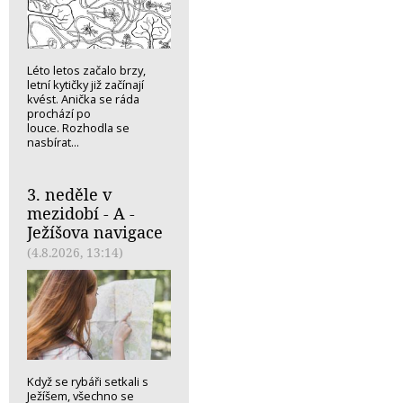
Léto letos začalo brzy,
letní kytičky již začínají
kvést. Anička se ráda
prochází po
louce. Rozhodla se
nasbírat...
3. neděle v
mezidobí - A -
Ježíšova navigace
(4.8.2026, 13:14)
Když se rybáři setkali s
Ježíšem, všechno se