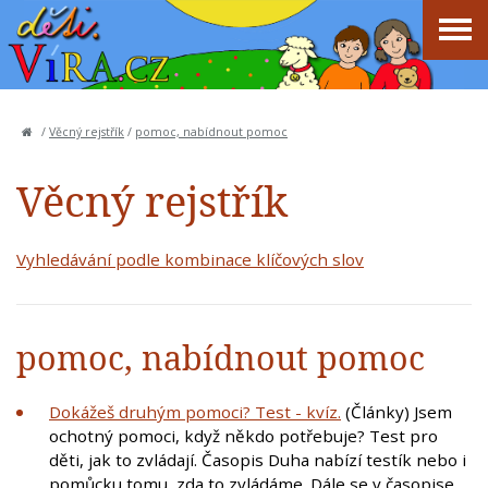
/
Věcný rejstřík
/
pomoc, nabídnout pomoc
Věcný rejstřík
Vyhledávání podle kombinace klíčových slov
pomoc, nabídnout pomoc
Dokážeš druhým pomoci? Test - kvíz.
(Články) Jsem
ochotný pomoci, když někdo potřebuje? Test pro
děti, jak to zvládají. Časopis Duha nabízí testík nebo i
pomůcku tomu, zda to zvládáme. Dále se v časopise