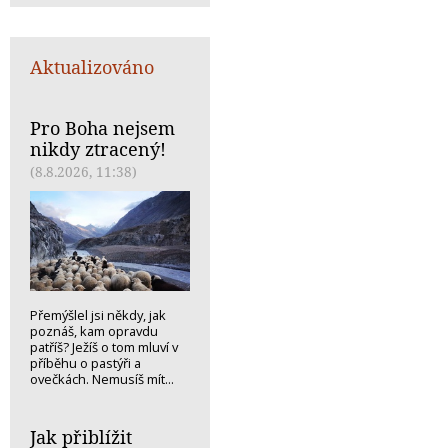
Aktualizováno
Pro Boha nejsem
nikdy ztracený!
(8.8.2026, 11:38)
Přemýšlel jsi někdy, jak
poznáš, kam opravdu
patříš? Ježíš o tom mluví v
příběhu o pastýři a
ovečkách. Nemusíš mít...
Jak přiblížit