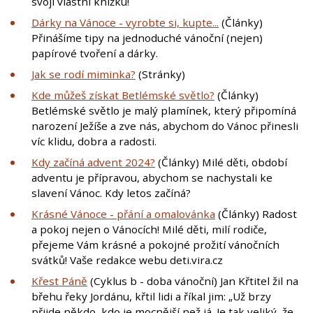
svoji vlastní knížku!
Dárky na Vánoce - vyrobte si, kupte...
(Články)
Přinášíme tipy na jednoduché vánoční (nejen)
papírové tvoření a dárky.
Jak se rodí miminka?
(Stránky)
Kde můžeš získat Betlémské světlo?
(Články)
Betlémské světlo je malý plamínek, který připomíná
narození Ježíše a zve nás, abychom do Vánoc přinesli
víc klidu, dobra a radosti.
Kdy začíná advent 2024?
(Články) Milé děti, období
adventu je přípravou, abychom se nachystali ke
slavení Vánoc. Kdy letos začíná?
Krásné Vánoce - přání a omalovánka
(Články) Radost
a pokoj nejen o Vánocích! Milé děti, milí rodiče,
přejeme Vám krásné a pokojné prožití vánočních
svátků! Vaše redakce webu deti.vira.cz
Křest Páně
(Cyklus b - doba vánoční) Jan Křtitel žil na
břehu řeky Jordánu, křtil lidi a říkal jim: „Už brzy
přijde někdo, kdo je mocnější než já. Je tak veliký, že