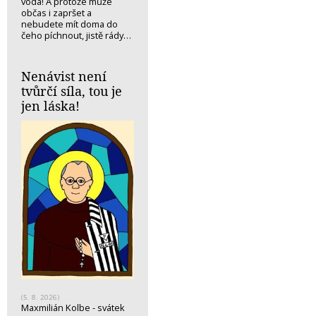
voda! A protože může
občas i zapršet a
nebudete mít doma do
čeho píchnout, jistě rády…
Nenávist není
tvůrčí síla, tou je
jen láska!
(5. 8. 2026)
Maxmilián Kolbe - svátek