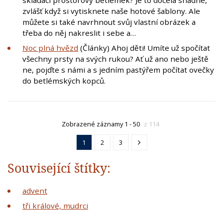
zvlášť když si vytisknete naše hotové šablony. Ale
můžete si také navrhnout svůj vlastní obrázek a
třeba do něj nakreslit i sebe a…
Noc plná hvězd
(Články) Ahoj děti! Umíte už spočítat
všechny prsty na svých rukou? Ať už ano nebo ještě
ne, pojďte s námi a s jedním pastýřem počítat ovečky
do betlémských kopců.
Zobrazené záznamy 1 - 50
z 114
1
2
3
Související štítky:
advent
tři králové, mudrci