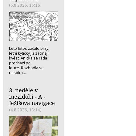
(5.8.2026, 15:16)
Léto letos začalo brzy,
letní kytičky již začínají
kvést. Anička se ráda
prochází po
louce. Rozhodla se
nasbírat...
3. neděle v
mezidobí - A -
Ježíšova navigace
(4.8.2026, 13:14)