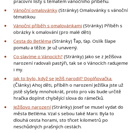
pracovní listy s tématem vánočního příběhu.
Vánoční omalovánky
(Stránky) Omalovánky s vánoční
tématikou
Vánoční příběh s omalovánkami
(Stránky) Příběh s
obrázky k omalování (pro malé děti)
Cesta do Betléma
(Stránky) Ťap, ťap. Oslík šlape
pomalu a těžce. Je už unavený.
Co slavíme o Vánocích?
(Stránky) Jako se z Ježíšova
narození radovali pastýři, tak se o Vánocích radujeme
i my.
Jak to bylo, když se Ježíš narodil? Doplňovačka.
(Články) Ahoj děti, příběh o narození Ježíška jste už
jistě slyšely mnohokrát, proto pro vás bude určitě
hračka doplnit chybějící slova do rámečků.
Ježíšovo narození
(Stránky) Josef se musel vydat do
města Betléma. Vzal s sebou také Marii. Byla to
dlouhá cesta horami, sto třicet kilometrů po
neschůdných prašných cestách.