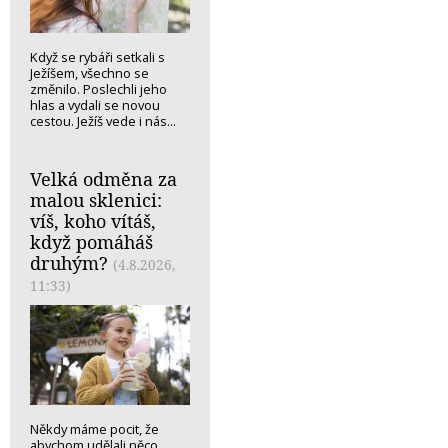
Když se rybáři setkali s
Ježíšem, všechno se
změnilo. Poslechli jeho
hlas a vydali se novou
cestou. Ježíš vede i nás...
Velká odměna za
malou sklenici:
víš, koho vítáš,
když pomáháš
druhým?
(4.8.2026,
11:33)
Někdy máme pocit, že
abychom udělali něco