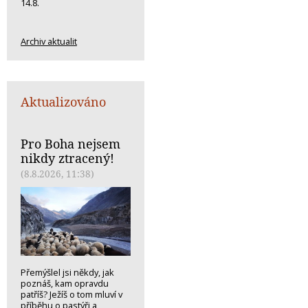
14.8.
Archiv aktualit
Aktualizováno
Pro Boha nejsem
nikdy ztracený!
(8.8.2026, 11:38)
Přemýšlel jsi někdy, jak
poznáš, kam opravdu
patříš? Ježíš o tom mluví v
příběhu o pastýři a