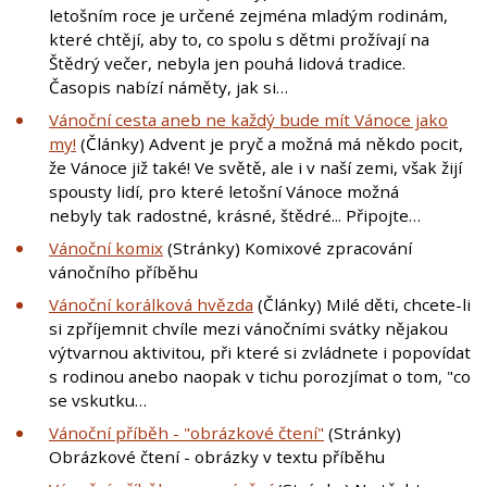
letošním roce je určené zejména mladým rodinám,
které chtějí, aby to, co spolu s dětmi prožívají na
Štědrý večer, nebyla jen pouhá lidová tradice.
Časopis nabízí náměty, jak si…
Vánoční cesta aneb ne každý bude mít Vánoce jako
my!
(Články) Advent je pryč a možná má někdo pocit,
že Vánoce již také! Ve světě, ale i v naší zemi, však žijí
spousty lidí, pro které letošní Vánoce možná
nebyly tak radostné, krásné, štědré... Připojte…
Vánoční komix
(Stránky) Komixové zpracování
vánočního příběhu
Vánoční korálková hvězda
(Články) Milé děti, chcete-li
si zpříjemnit chvíle mezi vánočními svátky nějakou
výtvarnou aktivitou, při které si zvládnete i popovídat
s rodinou anebo naopak v tichu porozjímat o tom, "co
se vskutku…
Vánoční příběh - "obrázkové čtení"
(Stránky)
Obrázkové čtení - obrázky v textu příběhu