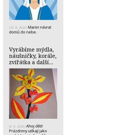
Mariin návrat
(10. 8. 2026)
domů do nebe.
Vyrábíme mýdla,
náušničky, korále,
zvířátka a další...
Ahoj děti!
(8. 8. 2026)
Prázdniny utíkají jako