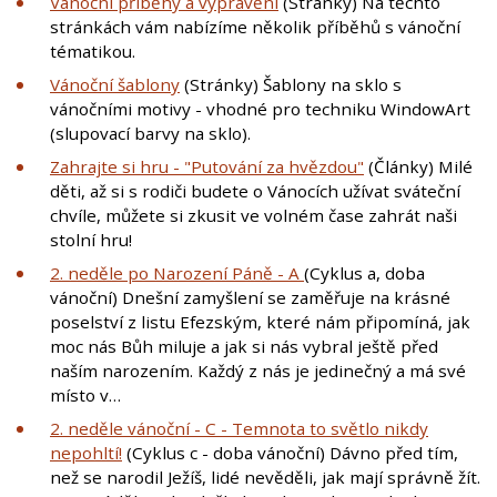
Vánoční příběhy a vyprávění
(Stránky) Na těchto
stránkách vám nabízíme několik příběhů s vánoční
tématikou.
Vánoční šablony
(Stránky) Šablony na sklo s
vánočními motivy - vhodné pro techniku WindowArt
(slupovací barvy na sklo).
Zahrajte si hru - "Putování za hvězdou"
(Články) Milé
děti, až si s rodiči budete o Vánocích užívat sváteční
chvíle, můžete si zkusit ve volném čase zahrát naši
stolní hru!
2. neděle po Narození Páně - A
(Cyklus a, doba
vánoční) Dnešní zamyšlení se zaměřuje na krásné
poselství z listu Efezským, které nám připomíná, jak
moc nás Bůh miluje a jak si nás vybral ještě před
naším narozením. Každý z nás je jedinečný a má své
místo v…
2. neděle vánoční - C - Temnota to světlo nikdy
nepohltí!
(Cyklus c - doba vánoční) Dávno před tím,
než se narodil Ježíš, lidé nevěděli, jak mají správně žít.