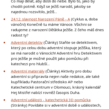
Co mají dělat, aby došli do nebe. Bylo to, jako by
chodili potmě. Když se Ježíš narodil, jakoby se
najednou rozsvítilo, Ježíš…
24.12. slavnost Narození Páně - A
(Cyklus a, doba
vánoční) Konečně tu máme Vánoce. Všichni se
radujeme z narození Děťátka Ježíše. Z čeho máš dnes
radost ty?
Adventní detektiv
(Články) Staňte se detektivem,
který po celou dobu adventní stopuje Ježíška, který
se má narodit o Vánocích! Adventní hru Detektivem
pro Ježíše je možné použít jako pomůcku při
katechezi pro hlubší…
Adventní materiály
(Články) Aktivity pro dobu
adventní si připravila nejen naše redakce, ale také
kupříkladu Pastorační středisko AP nebo
Katechetické centrum v Olomouci, krásný kalendář
Hej Mistře! nabízí rovněž časopis Duha.
Adventní události - katechetická 3D pomůcka
(Stránky) Povídáte si v adventní době o událostech,