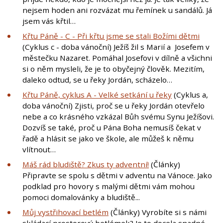
nejsem hoden ani rozvázat mu řemínek u sandálů. Já
jsem vás křtil…
Křtu Páně - C - Při křtu jsme se stali Božími dětmi
(Cyklus c - doba vánoční) Ježíš žil s Marií a Josefem v
městečku Nazaret. Pomáhal Josefovi v dílně a všichni
si o něm mysleli, že je to obyčejný člověk. Mezitím,
daleko odtud, se u řeky Jordán, scházelo…
Křtu Páně, cyklus A - Velké setkání u řeky
(Cyklus a,
doba vánoční) Zjisti, proč se u řeky Jordán otevřelo
nebe a co krásného vzkázal Bůh svému Synu Ježíšovi.
Dozvíš se také, proč u Pána Boha nemusíš čekat v
řadě a hlásit se jako ve škole, ale můžeš k němu
vlítnout…
Máš rád bludiště? Zkus ty adventní!
(Články)
Připravte se spolu s dětmi v adventu na Vánoce. Jako
podklad pro hovory s malými dětmi vám mohou
pomoci domalovánky a bludiště...
Můj vystřihovací betlém
(Články) Vyrobíte si s námi
skládací prostorový betlémek? Je to docela snadné,