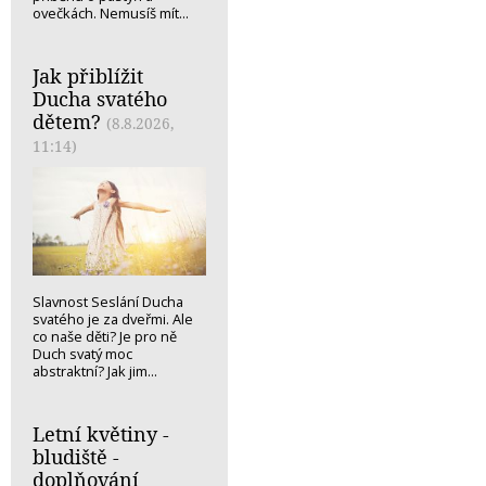
ovečkách. Nemusíš mít...
Jak přiblížit
Ducha svatého
dětem?
(8.8.2026,
11:14)
Slavnost Seslání Ducha
svatého je za dveřmi. Ale
co naše děti? Je pro ně
Duch svatý moc
abstraktní? Jak jim...
Letní květiny -
bludiště -
doplňování