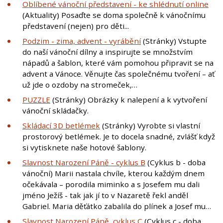
Oblíbené vánoční představení - ke shlédnutí online
(Aktuality) Posaďte se doma společně k vánočnímu
představení (nejen) pro děti...
Podzim - zima, advent - vyrábění
(Stránky) Vstupte
do naší vánoční dílny a inspirujte se množstvím
nápadů a šablon, které vám pomohou připravit se na
advent a Vánoce. Věnujte čas společnému tvoření – ať
už jde o ozdoby na stromeček,…
PUZZLE
(Stránky) Obrázky k nalepení a k vytvoření
vánoční skládačky.
Skládací 3D betlémek
(Stránky) Vyrobte si vlastní
prostorový betlémek. Je to docela snadné, zvlášť když
si vytisknete naše hotové šablony.
Slavnost Narození Páně - cyklus B
(Cyklus b - doba
vánoční) Marii nastala chvíle, kterou každým dnem
očekávala – porodila miminko a s Josefem mu dali
jméno Ježíš - tak jak jí to v Nazaretě řekl anděl
Gabriel. Maria děťátko zabalila do plínek a Josef mu…
Slavnost Narození Páně, cyklus C
(Cyklus c - doba