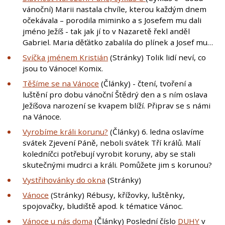
vánoční) Marii nastala chvíle, kterou každým dnem
očekávala – porodila miminko a s Josefem mu dali
jméno Ježíš - tak jak jí to v Nazaretě řekl anděl
Gabriel. Maria děťátko zabalila do plínek a Josef mu…
Svíčka jménem Kristián
(Stránky) Tolik lidí neví, co
jsou to Vánoce! Komix.
Těšíme se na Vánoce
(Články) - čtení, tvoření a
luštění pro dobu vánoční Štědrý den a s ním oslava
Ježíšova narození se kvapem blíží. Připrav se s námi
na Vánoce.
Vyrobíme králi korunu?
(Články) 6. ledna oslavíme
svátek Zjevení Páně, neboli svátek Tří králů. Malí
koledníčci potřebují vyrobit koruny, aby se stali
skutečnými mudrci a králi. Pomůžete jim s korunou?
Vystřihovánky do okna
(Stránky)
Vánoce
(Stránky) Rébusy, křížovky, luštěnky,
spojovačky, bludiště apod. k tématice Vánoc.
Vánoce u nás doma
(Články) Poslední číslo
DUHY
v