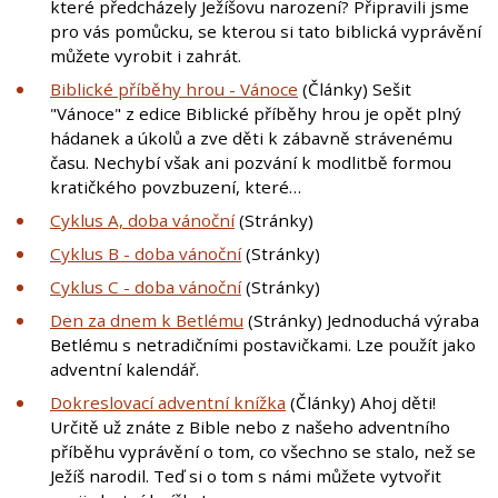
které předcházely Ježíšovu narození? Připravili jsme
pro vás pomůcku, se kterou si tato biblická vyprávění
můžete vyrobit i zahrát.
Biblické příběhy hrou - Vánoce
(Články) Sešit
"Vánoce" z edice Biblické příběhy hrou je opět plný
hádanek a úkolů a zve děti k zábavně strávenému
času. Nechybí však ani pozvání k modlitbě formou
kratičkého povzbuzení, které…
Cyklus A, doba vánoční
(Stránky)
Cyklus B - doba vánoční
(Stránky)
Cyklus C - doba vánoční
(Stránky)
Den za dnem k Betlému
(Stránky) Jednoduchá výraba
Betlému s netradičními postavičkami. Lze použít jako
adventní kalendář.
Dokreslovací adventní knížka
(Články) Ahoj děti!
Určitě už znáte z Bible nebo z našeho adventního
příběhu vyprávění o tom, co všechno se stalo, než se
Ježíš narodil. Teď si o tom s námi můžete vytvořit