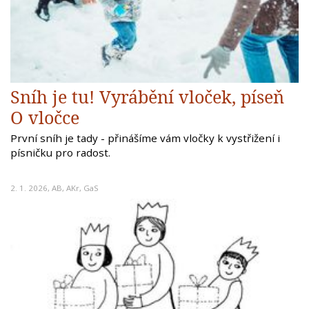
Sníh je tu! Vyrábění vloček, píseň
O vločce
První sníh je tady - přinášíme vám vločky k vystřižení i
písničku pro radost.
2. 1. 2026,
AB
,
AKr
,
GaS