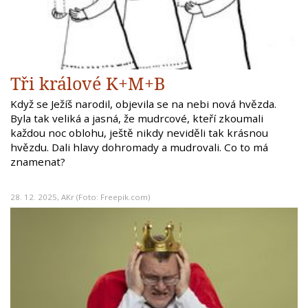
Tři králové K+M+B
Když se Ježíš narodil, objevila se na nebi nová hvězda.
Byla tak veliká a jasná, že mudrcové, kteří zkoumali
každou noc oblohu, ještě nikdy neviděli tak krásnou
hvězdu. Dali hlavy dohromady a mudrovali. Co to má
znamenat?
28. 12. 2025,
AKr
(Foto: Freepik.com)