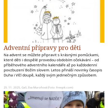
Adventní přípravy pro děti
Na advent se můžete připravit s krásnými pomůckami,
které děti i dospělé provedou obdobím očekávání – od
příběhového adventního kalendáře až po každodenní
povzbuzení Božím slovem. Letos přináší novinky časopis
Duha i Vlčí doupě, každý svým jedinečným způsobem.
25. 11. 2025,
GaS
,
Eva Muroňová
(Foto: freepik.com)