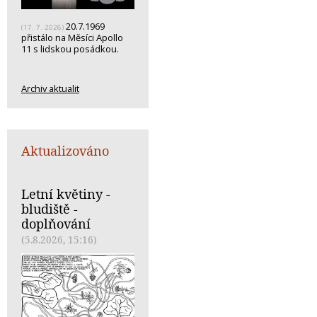
20.7.1969
(17. 7. 2026)
přistálo na Měsíci Apollo
11 s lidskou posádkou.
Archiv aktualit
Aktualizováno
Letní květiny -
bludiště -
doplňování
(5.8.2026, 15:16)