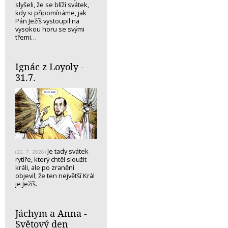
slyšeli, že se blíží svátek,
kdy si připomínáme, jak
Pán Ježíš vystoupil na
vysokou horu se svými
třemi…
Ignác z Loyoly -
31.7.
Je tady svátek
(26. 7. 2026)
rytíře, který chtěl sloužit
králi, ale po zranění
objevil, že ten největší Král
je Ježíš.
Jáchym a Anna -
Světový den