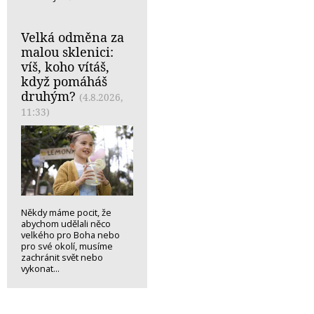
Velká odměna za
malou sklenici:
víš, koho vítáš,
když pomáháš
druhým?
(4.8.2026,
11:33)
Někdy máme pocit, že
abychom udělali něco
velkého pro Boha nebo
pro své okolí, musíme
zachránit svět nebo
vykonat...