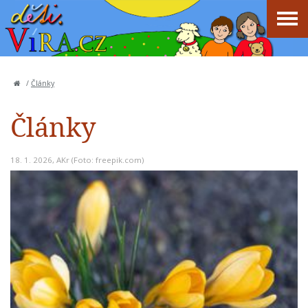
/
Články
Články
18. 1. 2026,
AKr
(Foto: freepik.com)