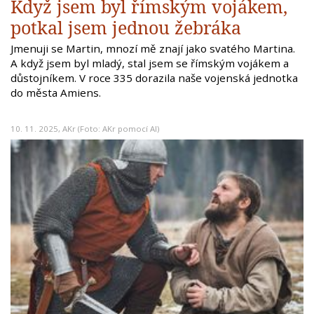
Když jsem byl římským vojákem,
potkal jsem jednou žebráka
Jmenuji se Martin, mnozí mě znají jako svatého Martina.
A když jsem byl mladý, stal jsem se římským vojákem a
důstojníkem. V roce 335 dorazila naše vojenská jednotka
do města Amiens.
10. 11. 2025,
AKr
(Foto: AKr pomocí AI)