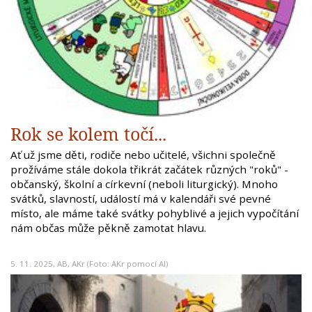
Rok se kolem točí...
Ať už jsme děti, rodiče nebo učitelé, všichni společně
prožíváme stále dokola třikrát začátek různých "roků" -
občanský, školní a církevní (neboli liturgický). Mnoho
svátků, slavností, událostí má v kalendáři své pevné
místo, ale máme také svátky pohyblivé a jejich vypočítání
nám občas může pěkně zamotat hlavu.
5. 11. 2025,
AB
,
AKr
(Foto: AKr pomocí AI)