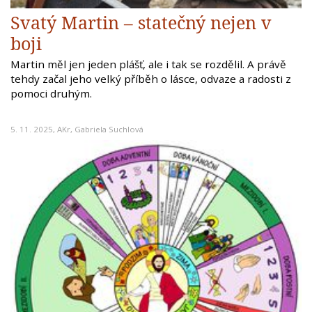
Svatý Martin – statečný nejen v
boji
Martin měl jen jeden plášť, ale i tak se rozdělil. A právě
tehdy začal jeho velký příběh o lásce, odvaze a radosti z
pomoci druhým.
5. 11. 2025,
AKr
,
Gabriela Suchlová