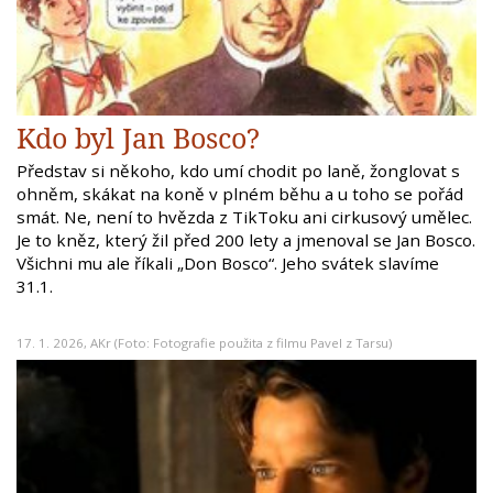
Kdo byl Jan Bosco?
Představ si někoho, kdo umí chodit po laně, žonglovat s
ohněm, skákat na koně v plném běhu a u toho se pořád
smát. Ne, není to hvězda z TikToku ani cirkusový umělec.
Je to kněz, který žil před 200 lety a jmenoval se Jan Bosco.
Všichni mu ale říkali „Don Bosco“. Jeho svátek slavíme
31.1.
17. 1. 2026,
AKr
(Foto: Fotografie použita z filmu Pavel z Tarsu)