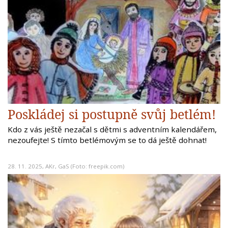
Poskládej si postupně svůj betlém!
Kdo z vás ještě nezačal s dětmi s adventním kalendářem,
nezoufejte! S tímto betlémovým se to dá ještě dohnat!
28. 11. 2025,
AKr
,
GaS
(Foto: freepik.com)